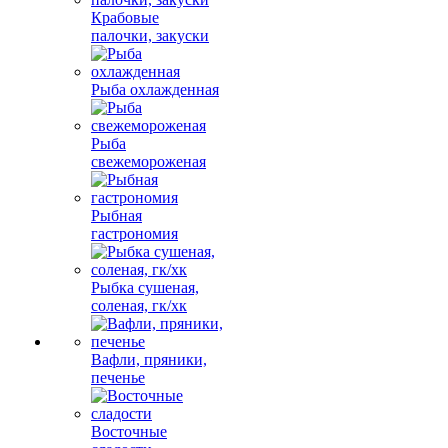
Крабовые
палочки, закуски
Рыба охлажденная
Рыба
свежемороженая
Рыбная
гастрономия
Рыбка сушеная,
соленая, гк/хк
Вафли, пряники,
печенье
Восточные