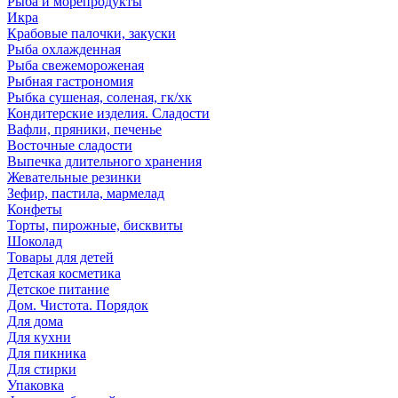
Рыба и морепродукты
Икра
Крабовые палочки, закуски
Рыба охлажденная
Рыба свежемороженая
Рыбная гастрономия
Рыбка сушеная, соленая, гк/хк
Кондитерские изделия. Сладости
Вафли, пряники, печенье
Восточные сладости
Выпечка длительного хранения
Жевательные резинки
Зефир, пастила, мармелад
Конфеты
Торты, пирожные, бисквиты
Шоколад
Товары для детей
Детская косметика
Детское питание
Дом. Чистота. Порядок
Для дома
Для кухни
Для пикника
Для стирки
Упаковка