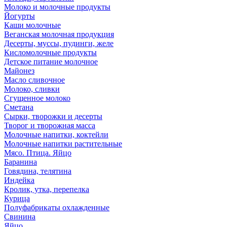
Молоко и молочные продукты
Йогурты
Каши молочные
Веганская молочная продукция
Десерты, муссы, пудинги, желе
Кисломолочные продукты
Детское питание молочное
Майонез
Масло сливочное
Молоко, сливки
Сгущенное молоко
Сметана
Сырки, творожки и десерты
Творог и творожная масса
Молочные напитки, коктейли
Молочные напитки растительные
Мясо. Птица. Яйцо
Баранина
Говядина, телятина
Индейка
Кролик, утка, перепелка
Курица
Полуфабрикаты охлажденные
Свинина
Яйцо