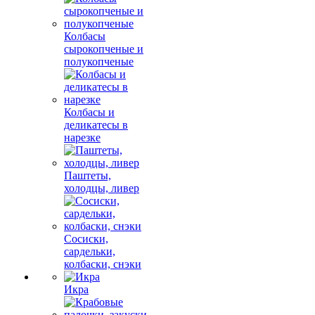
Колбасы
сырокопченые и
полукопченые
Колбасы и
деликатесы в
нарезке
Паштеты,
холодцы, ливер
Сосиски,
сардельки,
колбаски, снэки
Икра