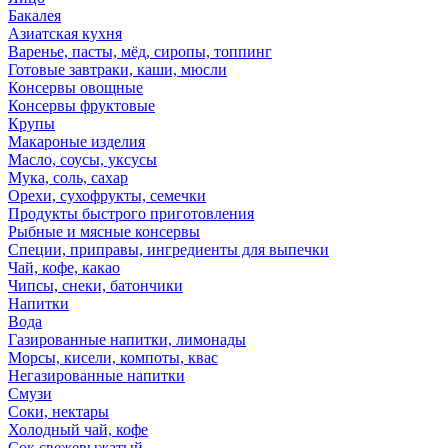
Бакалея
Азиатская кухня
Варенье, пасты, мёд, сиропы, топпинг
Готовые завтраки, каши, мюсли
Консервы овощные
Консервы фруктовые
Крупы
Макароные изделия
Масло, соусы, уксусы
Мука, соль, сахар
Орехи, сухофрукты, семечки
Продукты быстрого приготовления
Рыбные и мясные консервы
Специи, приправы, ингредиенты для выпечки
Чай, кофе, какао
Чипсы, снеки, батончики
Напитки
Вода
Газированные напитки, лимонады
Морсы, кисели, компоты, квас
Негазированные напитки
Смузи
Соки, нектары
Холодный чай, кофе
Сок свежевыжатый