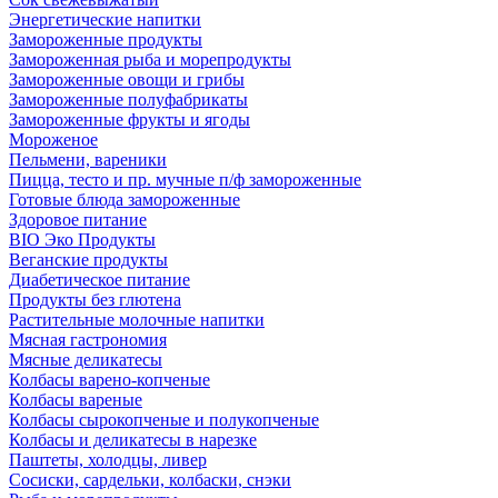
Энергетические напитки
Замороженные продукты
Замороженная рыба и морепродукты
Замороженные овощи и грибы
Замороженные полуфабрикаты
Замороженные фрукты и ягоды
Мороженое
Пельмени, вареники
Пицца, тесто и пр. мучные п/ф замороженные
Готовые блюда замороженные
Здоровое питание
BIO Эко Продукты
Веганские продукты
Диабетическое питание
Продукты без глютена
Растительные молочные напитки
Мясная гастрономия
Мясные деликатесы
Колбасы варено-копченые
Колбасы вареные
Колбасы сырокопченые и полукопченые
Колбасы и деликатесы в нарезке
Паштеты, холодцы, ливер
Сосиски, сардельки, колбаски, снэки