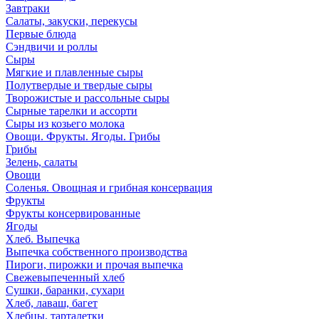
Завтраки
Салаты, закуски, перекусы
Первые блюда
Сэндвичи и роллы
Сыры
Мягкие и плавленные сыры
Полутвердые и твердые сыры
Творожистые и рассольные сыры
Сырные тарелки и ассорти
Сыры из козьего молока
Овощи. Фрукты. Ягоды. Грибы
Грибы
Зелень, салаты
Овощи
Соленья. Овощная и грибная консервация
Фрукты
Фрукты консервированные
Ягоды
Хлеб. Выпечка
Выпечка собственного производства
Пироги, пирожки и прочая выпечка
Свежевыпеченный хлеб
Сушки, баранки, сухари
Хлеб, лаваш, багет
Хлебцы, тарталетки