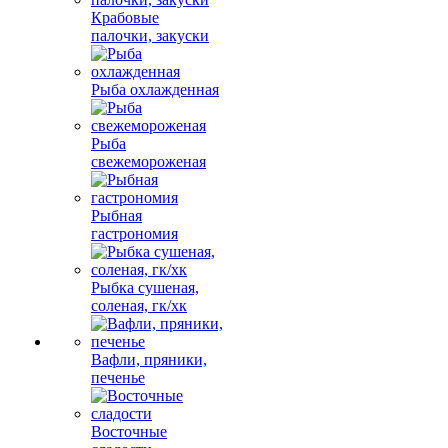
Крабовые
палочки, закуски
Рыба охлажденная
Рыба
свежемороженая
Рыбная
гастрономия
Рыбка сушеная,
соленая, гк/хк
Вафли, пряники,
печенье
Восточные