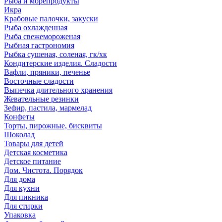
Рыба и морепродукты
Икра
Крабовые палочки, закуски
Рыба охлажденная
Рыба свежемороженая
Рыбная гастрономия
Рыбка сушеная, соленая, гк/хк
Кондитерские изделия. Сладости
Вафли, пряники, печенье
Восточные сладости
Выпечка длительного хранения
Жевательные резинки
Зефир, пастила, мармелад
Конфеты
Торты, пирожные, бисквиты
Шоколад
Товары для детей
Детская косметика
Детское питание
Дом. Чистота. Порядок
Для дома
Для кухни
Для пикника
Для стирки
Упаковка