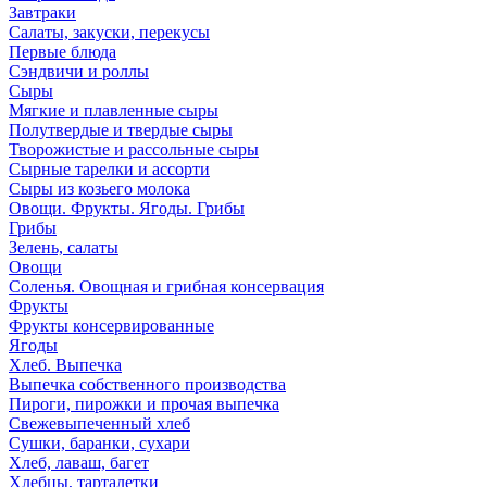
Завтраки
Салаты, закуски, перекусы
Первые блюда
Сэндвичи и роллы
Сыры
Мягкие и плавленные сыры
Полутвердые и твердые сыры
Творожистые и рассольные сыры
Сырные тарелки и ассорти
Сыры из козьего молока
Овощи. Фрукты. Ягоды. Грибы
Грибы
Зелень, салаты
Овощи
Соленья. Овощная и грибная консервация
Фрукты
Фрукты консервированные
Ягоды
Хлеб. Выпечка
Выпечка собственного производства
Пироги, пирожки и прочая выпечка
Свежевыпеченный хлеб
Сушки, баранки, сухари
Хлеб, лаваш, багет
Хлебцы, тарталетки