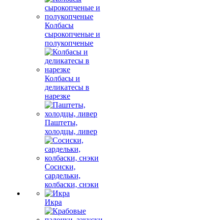
Колбасы
сырокопченые и
полукопченые
Колбасы и
деликатесы в
нарезке
Паштеты,
холодцы, ливер
Сосиски,
сардельки,
колбаски, снэки
Икра