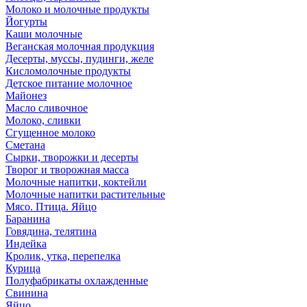
Молоко и молочные продукты
Йогурты
Каши молочные
Веганская молочная продукция
Десерты, муссы, пудинги, желе
Кисломолочные продукты
Детское питание молочное
Майонез
Масло сливочное
Молоко, сливки
Сгущенное молоко
Сметана
Сырки, творожки и десерты
Творог и творожная масса
Молочные напитки, коктейли
Молочные напитки растительные
Мясо. Птица. Яйцо
Баранина
Говядина, телятина
Индейка
Кролик, утка, перепелка
Курица
Полуфабрикаты охлажденные
Свинина
Яйцо