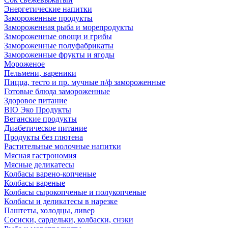
Энергетические напитки
Замороженные продукты
Замороженная рыба и морепродукты
Замороженные овощи и грибы
Замороженные полуфабрикаты
Замороженные фрукты и ягоды
Мороженое
Пельмени, вареники
Пицца, тесто и пр. мучные п/ф замороженные
Готовые блюда замороженные
Здоровое питание
BIO Эко Продукты
Веганские продукты
Диабетическое питание
Продукты без глютена
Растительные молочные напитки
Мясная гастрономия
Мясные деликатесы
Колбасы варено-копченые
Колбасы вареные
Колбасы сырокопченые и полукопченые
Колбасы и деликатесы в нарезке
Паштеты, холодцы, ливер
Сосиски, сардельки, колбаски, снэки