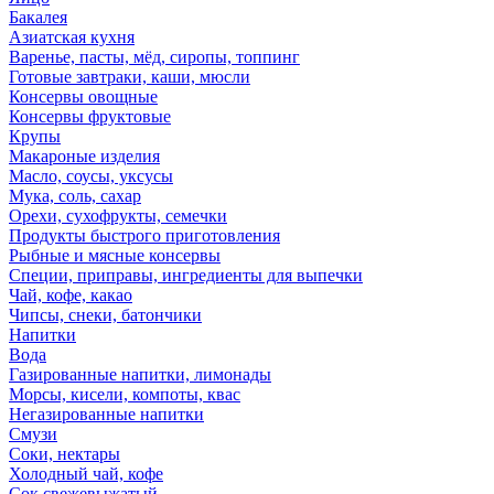
Бакалея
Азиатская кухня
Варенье, пасты, мёд, сиропы, топпинг
Готовые завтраки, каши, мюсли
Консервы овощные
Консервы фруктовые
Крупы
Макароные изделия
Масло, соусы, уксусы
Мука, соль, сахар
Орехи, сухофрукты, семечки
Продукты быстрого приготовления
Рыбные и мясные консервы
Специи, приправы, ингредиенты для выпечки
Чай, кофе, какао
Чипсы, снеки, батончики
Напитки
Вода
Газированные напитки, лимонады
Морсы, кисели, компоты, квас
Негазированные напитки
Смузи
Соки, нектары
Холодный чай, кофе
Сок свежевыжатый