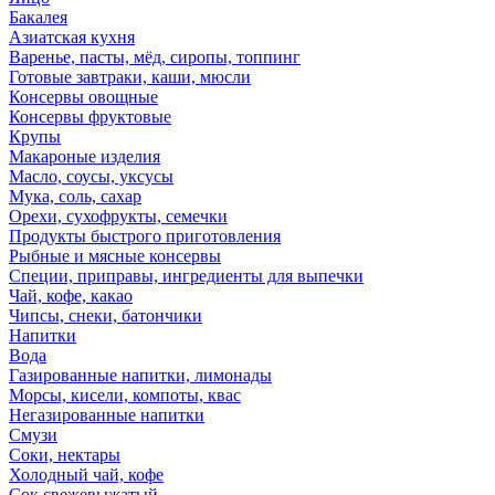
Бакалея
Азиатская кухня
Варенье, пасты, мёд, сиропы, топпинг
Готовые завтраки, каши, мюсли
Консервы овощные
Консервы фруктовые
Крупы
Макароные изделия
Масло, соусы, уксусы
Мука, соль, сахар
Орехи, сухофрукты, семечки
Продукты быстрого приготовления
Рыбные и мясные консервы
Специи, приправы, ингредиенты для выпечки
Чай, кофе, какао
Чипсы, снеки, батончики
Напитки
Вода
Газированные напитки, лимонады
Морсы, кисели, компоты, квас
Негазированные напитки
Смузи
Соки, нектары
Холодный чай, кофе
Сок свежевыжатый