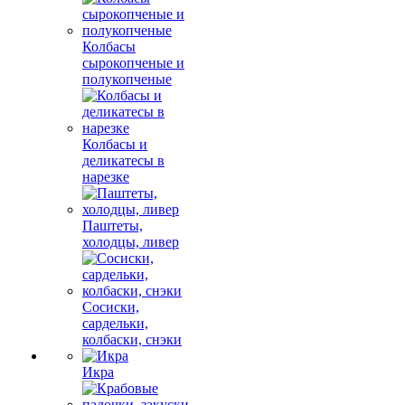
Колбасы
сырокопченые и
полукопченые
Колбасы и
деликатесы в
нарезке
Паштеты,
холодцы, ливер
Сосиски,
сардельки,
колбаски, снэки
Икра