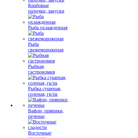
Крабовые
палочки, закуски
Рыба охлажденная
Рыба
свежемороженая
Рыбная
гастрономия
Рыбка сушеная,
соленая, гк/хк
Вафли, пряники,
печенье
Восточные