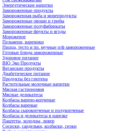
Энергетические напитки
Замороженные продукты
Замороженная рыба и морепродукты
Замороженные овощи и грибы
Замороженные полуфабрикаты
Замороженные фрукты и ягоды
Мороженое
Пельмени, вареники
Пицца, тесто и пр. мучные п/ф замороженные
Готовые блюда замороженные
Здоровое питание
BIO Эко Продукты
Веганские продукты
Диабетическое питание
Продукты без глютена
Растительные молочные напитки
Мясная гастрономия
Мясные деликатесы
Колбасы варено-копченые
Колбасы вареные
Колбасы сырокопченые и полукопченые
Колбасы и деликатесы в нарезке
Паштеты, холодцы, ливер
Сосиски, сардельки, колбаски, снэки