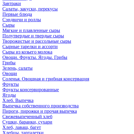
Завтраки
Салаты, закуски, перекусы
Первые блюда
Сэндвичи и роллы
Сыры
Мягкие и плавленные сыры
Полутвердые и твердые сыры
Творожистые и рассольные сыры
Сырные тарелки и ассорти
Сыры из козьего молока
Овощи. Фрукты. Ягоды. Грибы
Грибы
Зелень, салаты
Овощи
Соленья. Овощная и грибная консервация
Фрукты
Фрукты консервированные
Ягоды
Хлеб. Выпечка
Выпечка собственного производства
Пироги, пирожки и прочая выпечка
Свежевыпеченный хлеб
Сушки, баранки, сухари
Хлеб, лаваш, багет
Хлебцы, тарталетки