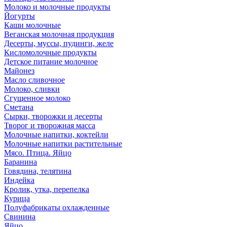
Молоко и молочные продукты
Йогурты
Каши молочные
Веганская молочная продукция
Десерты, муссы, пудинги, желе
Кисломолочные продукты
Детское питание молочное
Майонез
Масло сливочное
Молоко, сливки
Сгущенное молоко
Сметана
Сырки, творожки и десерты
Творог и творожная масса
Молочные напитки, коктейли
Молочные напитки растительные
Мясо. Птица. Яйцо
Баранина
Говядина, телятина
Индейка
Кролик, утка, перепелка
Курица
Полуфабрикаты охлажденные
Свинина
Яйцо