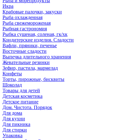
Рыба и морепродукты
Икра
Крабовые палочки, закуски
Рыба охлажденная
Рыба свежемороженая
Рыбная гастрономия
Рыбка сушеная, соленая, гк/хк
Кондитерские изделия. Сладости
Вафли, пряники, печенье
Восточные сладости
Выпечка длительного хранения
Жевательные резинки
Зефир, пастила, мармелад
Конфеты
Торты, пирожные, бисквиты
Шоколад
Товары для детей
Детская косметика
Детское питание
Дом. Чистота. Порядок
Для дома
Для кухни
Для пикника
Для стирки
Упаковка