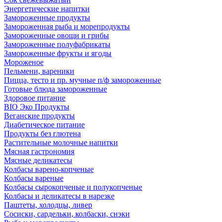
Энергетические напитки
Замороженные продукты
Замороженная рыба и морепродукты
Замороженные овощи и грибы
Замороженные полуфабрикаты
Замороженные фрукты и ягоды
Мороженое
Пельмени, вареники
Пицца, тесто и пр. мучные п/ф замороженные
Готовые блюда замороженные
Здоровое питание
BIO Эко Продукты
Веганские продукты
Диабетическое питание
Продукты без глютена
Растительные молочные напитки
Мясная гастрономия
Мясные деликатесы
Колбасы варено-копченые
Колбасы вареные
Колбасы сырокопченые и полукопченые
Колбасы и деликатесы в нарезке
Паштеты, холодцы, ливер
Сосиски, сардельки, колбаски, снэки