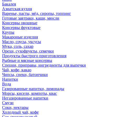
Бакалея
Азиатская кухня
Варенье, пасты, мёд, сиропы, топпинг
Готовые завтраки, каши, мюсли
Консервы овощные
Консервы фруктовые
Крупы
Макароные изделия
Масло, соусы, уксусы
Мука, соль, сахар
Орехи, сухофрукты, семечки
Продукты быстрого приготовления
Рыбные и мясные консервы
Специи, приправы, ингредиенты для выпечки
Чай, кофе, какао
Чипсы, снеки, батончики
Напитки
Вода
Газированные напитки, лимонады
Морсы, кисели, компоты, квас
Негазированные напитки
Смузи
Соки, нектары
Холодный чай, кофе
Сок свежевыжатый