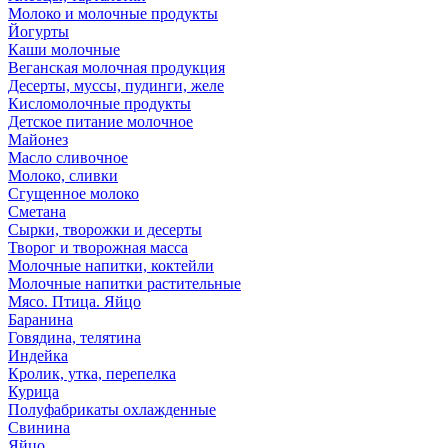
Молоко и молочные продукты
Йогурты
Каши молочные
Веганская молочная продукция
Десерты, муссы, пудинги, желе
Кисломолочные продукты
Детское питание молочное
Майонез
Масло сливочное
Молоко, сливки
Сгущенное молоко
Сметана
Сырки, творожки и десерты
Творог и творожная масса
Молочные напитки, коктейли
Молочные напитки растительные
Мясо. Птица. Яйцо
Баранина
Говядина, телятина
Индейка
Кролик, утка, перепелка
Курица
Полуфабрикаты охлажденные
Свинина
Яйцо