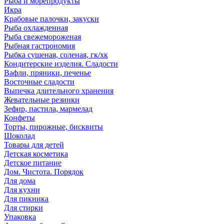
Рыба и морепродукты
Икра
Крабовые палочки, закуски
Рыба охлажденная
Рыба свежемороженая
Рыбная гастрономия
Рыбка сушеная, соленая, гк/хк
Кондитерские изделия. Сладости
Вафли, пряники, печенье
Восточные сладости
Выпечка длительного хранения
Жевательные резинки
Зефир, пастила, мармелад
Конфеты
Торты, пирожные, бисквиты
Шоколад
Товары для детей
Детская косметика
Детское питание
Дом. Чистота. Порядок
Для дома
Для кухни
Для пикника
Для стирки
Упаковка