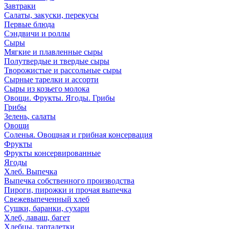
Завтраки
Салаты, закуски, перекусы
Первые блюда
Сэндвичи и роллы
Сыры
Мягкие и плавленные сыры
Полутвердые и твердые сыры
Творожистые и рассольные сыры
Сырные тарелки и ассорти
Сыры из козьего молока
Овощи. Фрукты. Ягоды. Грибы
Грибы
Зелень, салаты
Овощи
Соленья. Овощная и грибная консервация
Фрукты
Фрукты консервированные
Ягоды
Хлеб. Выпечка
Выпечка собственного производства
Пироги, пирожки и прочая выпечка
Свежевыпеченный хлеб
Сушки, баранки, сухари
Хлеб, лаваш, багет
Хлебцы, тарталетки