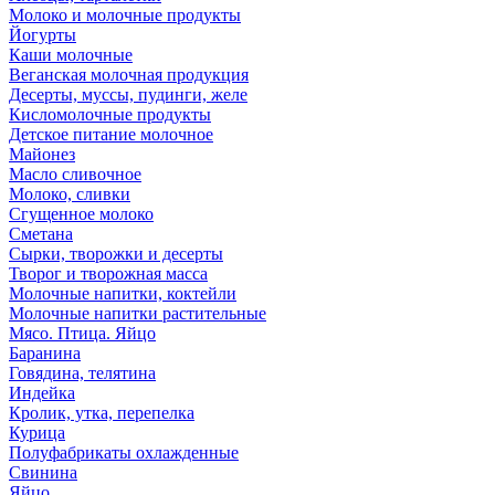
Молоко и молочные продукты
Йогурты
Каши молочные
Веганская молочная продукция
Десерты, муссы, пудинги, желе
Кисломолочные продукты
Детское питание молочное
Майонез
Масло сливочное
Молоко, сливки
Сгущенное молоко
Сметана
Сырки, творожки и десерты
Творог и творожная масса
Молочные напитки, коктейли
Молочные напитки растительные
Мясо. Птица. Яйцо
Баранина
Говядина, телятина
Индейка
Кролик, утка, перепелка
Курица
Полуфабрикаты охлажденные
Свинина
Яйцо