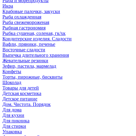
Рыба и морепродукты
Икра
Крабовые палочки, закуски
Рыба охлажденная
Рыба свежемороженая
Рыбная гастрономия
Рыбка сушеная, соленая, гк/хк
Кондитерские изделия. Сладости
Вафли, пряники, печенье
Восточные сладости
Выпечка длительного хранения
Жевательные резинки
Зефир, пастила, мармелад
Конфеты
Торты, пирожные, бисквиты
Шоколад
Товары для детей
Детская косметика
Детское питание
Дом. Чистота. Порядок
Для дома
Для кухни
Для пикника
Для стирки
Упаковка