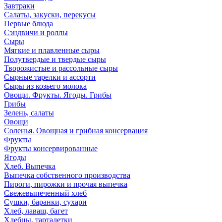
Завтраки
Салаты, закуски, перекусы
Первые блюда
Сэндвичи и роллы
Сыры
Мягкие и плавленные сыры
Полутвердые и твердые сыры
Творожистые и рассольные сыры
Сырные тарелки и ассорти
Сыры из козьего молока
Овощи. Фрукты. Ягоды. Грибы
Грибы
Зелень, салаты
Овощи
Соленья. Овощная и грибная консервация
Фрукты
Фрукты консервированные
Ягоды
Хлеб. Выпечка
Выпечка собственного производства
Пироги, пирожки и прочая выпечка
Свежевыпеченный хлеб
Сушки, баранки, сухари
Хлеб, лаваш, багет
Хлебцы, тарталетки