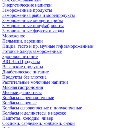
Энергетические напитки
Замороженные продукты
Замороженная рыба и морепродукты
Замороженные овощи и грибы
Замороженные полуфабрикаты
Замороженные фрукты и ягоды
Мороженое
Пельмени, вареники
Пицца, тесто и пр. мучные п/ф замороженные
Готовые блюда замороженные
Здоровое питание
BIO Эко Продукты
Веганские продукты
Диабетическое питание
Продукты без глютена
Растительные молочные напитки
Мясная гастрономия
Мясные деликатесы
Колбасы варено-копченые
Колбасы вареные
Колбасы сырокопченые и полукопченые
Колбасы и деликатесы в нарезке
Паштеты, холодцы, ливер
Сосиски, сардельки, колбаски, снэки