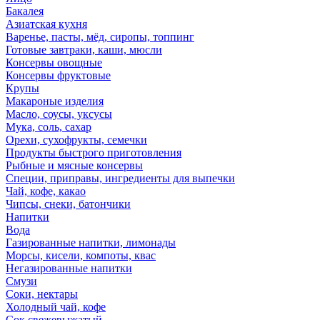
Бакалея
Азиатская кухня
Варенье, пасты, мёд, сиропы, топпинг
Готовые завтраки, каши, мюсли
Консервы овощные
Консервы фруктовые
Крупы
Макароные изделия
Масло, соусы, уксусы
Мука, соль, сахар
Орехи, сухофрукты, семечки
Продукты быстрого приготовления
Рыбные и мясные консервы
Специи, приправы, ингредиенты для выпечки
Чай, кофе, какао
Чипсы, снеки, батончики
Напитки
Вода
Газированные напитки, лимонады
Морсы, кисели, компоты, квас
Негазированные напитки
Смузи
Соки, нектары
Холодный чай, кофе
Сок свежевыжатый