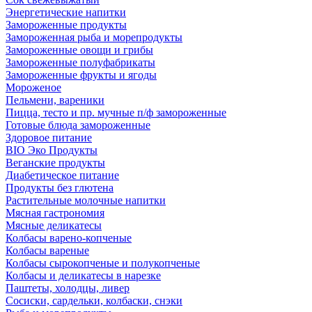
Энергетические напитки
Замороженные продукты
Замороженная рыба и морепродукты
Замороженные овощи и грибы
Замороженные полуфабрикаты
Замороженные фрукты и ягоды
Мороженое
Пельмени, вареники
Пицца, тесто и пр. мучные п/ф замороженные
Готовые блюда замороженные
Здоровое питание
BIO Эко Продукты
Веганские продукты
Диабетическое питание
Продукты без глютена
Растительные молочные напитки
Мясная гастрономия
Мясные деликатесы
Колбасы варено-копченые
Колбасы вареные
Колбасы сырокопченые и полукопченые
Колбасы и деликатесы в нарезке
Паштеты, холодцы, ливер
Сосиски, сардельки, колбаски, снэки