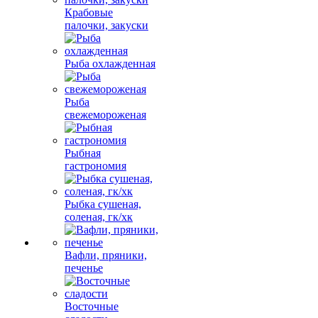
Крабовые
палочки, закуски
Рыба охлажденная
Рыба
свежемороженая
Рыбная
гастрономия
Рыбка сушеная,
соленая, гк/хк
Вафли, пряники,
печенье
Восточные