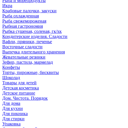
Рыба и морепродукты
Икра
Крабовые палочки, закуски
Рыба охлажденная
Рыба свежемороженая
Рыбная гастрономия
Рыбка сушеная, соленая, гк/хк
Кондитерские изделия. Сладости
Вафли, пряники, печенье
Восточные сладости
Выпечка длительного хранения
Жевательные резинки
Зефир, пастила, мармелад
Конфеты
Торты, пирожные, бисквиты
Шоколад
Товары для детей
Детская косметика
Детское питание
Дом. Чистота. Порядок
Для дома
Для кухни
Для пикника
Для стирки
Упаковка