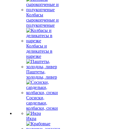
Колбасы
сырокопченые и
полукопченые
Колбасы и
деликатесы в
нарезке
Паштеты,
холодцы, ливер
Сосиски,
сардельки,
колбаски, снэки
Икра