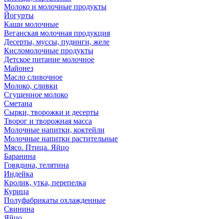
Молоко и молочные продукты
Йогурты
Каши молочные
Веганская молочная продукция
Десерты, муссы, пудинги, желе
Кисломолочные продукты
Детское питание молочное
Майонез
Масло сливочное
Молоко, сливки
Сгущенное молоко
Сметана
Сырки, творожки и десерты
Творог и творожная масса
Молочные напитки, коктейли
Молочные напитки растительные
Мясо. Птица. Яйцо
Баранина
Говядина, телятина
Индейка
Кролик, утка, перепелка
Курица
Полуфабрикаты охлажденные
Свинина
Яйцо