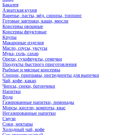
Бакалея
Азиатская кухня
Варенье, пасты, мёд, сиропы, топпинг
Готовые завтраки, каши, мюсли
Консервы овощные
Консервы фруктовые
Крупы
Макароные изделия
Масло, соусы, уксусы
Мука, соль, сахар
Орехи, сухофрукты, семечки
Продукты быстрого приготовления
Рыбные и мясные консервы
Специи, приправы, ингредиенты для выпечки
Чай, кофе, какао
Чипсы, снеки, батончики
Напитки
Вода
Газированные напитки, лимонады
Морсы, кисели, компоты, квас
Негазированные напитки
Смузи
Соки, нектары
Холодный чай, кофе
Сок свежевыжатый