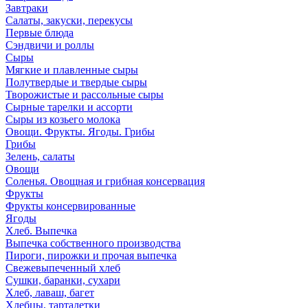
Завтраки
Салаты, закуски, перекусы
Первые блюда
Сэндвичи и роллы
Сыры
Мягкие и плавленные сыры
Полутвердые и твердые сыры
Творожистые и рассольные сыры
Сырные тарелки и ассорти
Сыры из козьего молока
Овощи. Фрукты. Ягоды. Грибы
Грибы
Зелень, салаты
Овощи
Соленья. Овощная и грибная консервация
Фрукты
Фрукты консервированные
Ягоды
Хлеб. Выпечка
Выпечка собственного производства
Пироги, пирожки и прочая выпечка
Свежевыпеченный хлеб
Сушки, баранки, сухари
Хлеб, лаваш, багет
Хлебцы, тарталетки