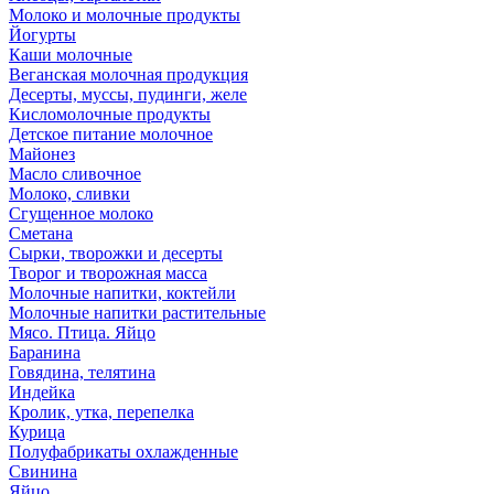
Молоко и молочные продукты
Йогурты
Каши молочные
Веганская молочная продукция
Десерты, муссы, пудинги, желе
Кисломолочные продукты
Детское питание молочное
Майонез
Масло сливочное
Молоко, сливки
Сгущенное молоко
Сметана
Сырки, творожки и десерты
Творог и творожная масса
Молочные напитки, коктейли
Молочные напитки растительные
Мясо. Птица. Яйцо
Баранина
Говядина, телятина
Индейка
Кролик, утка, перепелка
Курица
Полуфабрикаты охлажденные
Свинина
Яйцо