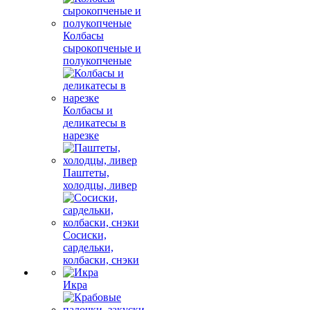
Колбасы
сырокопченые и
полукопченые
Колбасы и
деликатесы в
нарезке
Паштеты,
холодцы, ливер
Сосиски,
сардельки,
колбаски, снэки
Икра