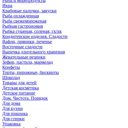
Рыба и морепродукты
Икра
Крабовые палочки, закуски
Рыба охлажденная
Рыба свежемороженая
Рыбная гастрономия
Рыбка сушеная, соленая, гк/хк
Кондитерские изделия. Сладости
Вафли, пряники, печенье
Восточные сладости
Выпечка длительного хранения
Жевательные резинки
Зефир, пастила, мармелад
Конфеты
Торты, пирожные, бисквиты
Шоколад
Товары для детей
Детская косметика
Детское питание
Дом. Чистота. Порядок
Для дома
Для кухни
Для пикника
Для стирки
Упаковка