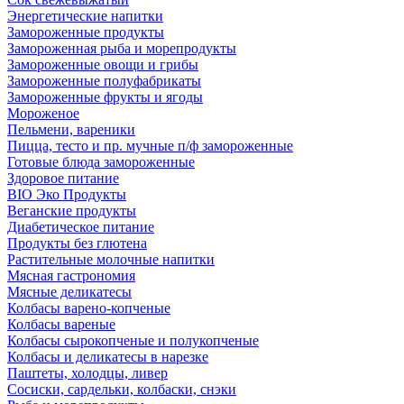
Энергетические напитки
Замороженные продукты
Замороженная рыба и морепродукты
Замороженные овощи и грибы
Замороженные полуфабрикаты
Замороженные фрукты и ягоды
Мороженое
Пельмени, вареники
Пицца, тесто и пр. мучные п/ф замороженные
Готовые блюда замороженные
Здоровое питание
BIO Эко Продукты
Веганские продукты
Диабетическое питание
Продукты без глютена
Растительные молочные напитки
Мясная гастрономия
Мясные деликатесы
Колбасы варено-копченые
Колбасы вареные
Колбасы сырокопченые и полукопченые
Колбасы и деликатесы в нарезке
Паштеты, холодцы, ливер
Сосиски, сардельки, колбаски, снэки