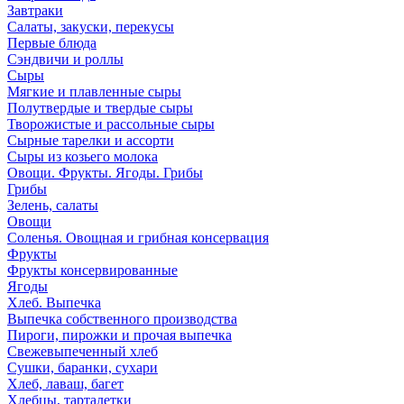
Завтраки
Салаты, закуски, перекусы
Первые блюда
Сэндвичи и роллы
Сыры
Мягкие и плавленные сыры
Полутвердые и твердые сыры
Творожистые и рассольные сыры
Сырные тарелки и ассорти
Сыры из козьего молока
Овощи. Фрукты. Ягоды. Грибы
Грибы
Зелень, салаты
Овощи
Соленья. Овощная и грибная консервация
Фрукты
Фрукты консервированные
Ягоды
Хлеб. Выпечка
Выпечка собственного производства
Пироги, пирожки и прочая выпечка
Свежевыпеченный хлеб
Сушки, баранки, сухари
Хлеб, лаваш, багет
Хлебцы, тарталетки