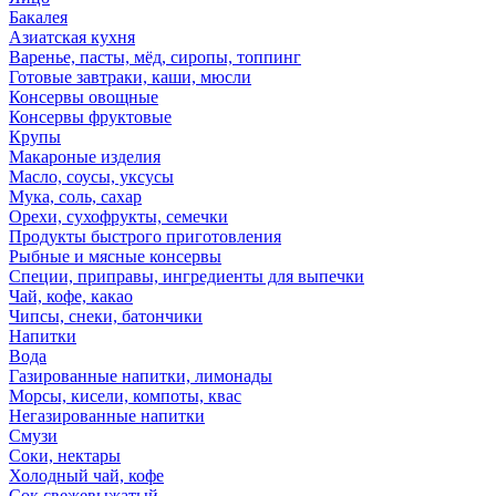
Бакалея
Азиатская кухня
Варенье, пасты, мёд, сиропы, топпинг
Готовые завтраки, каши, мюсли
Консервы овощные
Консервы фруктовые
Крупы
Макароные изделия
Масло, соусы, уксусы
Мука, соль, сахар
Орехи, сухофрукты, семечки
Продукты быстрого приготовления
Рыбные и мясные консервы
Специи, приправы, ингредиенты для выпечки
Чай, кофе, какао
Чипсы, снеки, батончики
Напитки
Вода
Газированные напитки, лимонады
Морсы, кисели, компоты, квас
Негазированные напитки
Смузи
Соки, нектары
Холодный чай, кофе
Сок свежевыжатый