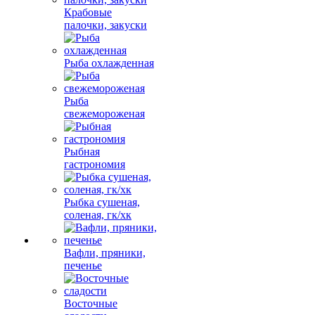
Крабовые
палочки, закуски
Рыба охлажденная
Рыба
свежемороженая
Рыбная
гастрономия
Рыбка сушеная,
соленая, гк/хк
Вафли, пряники,
печенье
Восточные