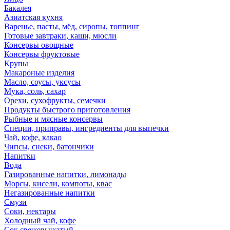
Бакалея
Азиатская кухня
Варенье, пасты, мёд, сиропы, топпинг
Готовые завтраки, каши, мюсли
Консервы овощные
Консервы фруктовые
Крупы
Макароные изделия
Масло, соусы, уксусы
Мука, соль, сахар
Орехи, сухофрукты, семечки
Продукты быстрого приготовления
Рыбные и мясные консервы
Специи, приправы, ингредиенты для выпечки
Чай, кофе, какао
Чипсы, снеки, батончики
Напитки
Вода
Газированные напитки, лимонады
Морсы, кисели, компоты, квас
Негазированные напитки
Смузи
Соки, нектары
Холодный чай, кофе
Сок свежевыжатый