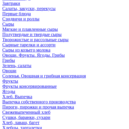
Завтраки
Салаты, закуски, перекусы
Первые блюда
Сэндвичи и роллы
Сыры
Мягкие и плавленные сыры
Полутвердые и твердые сыры
Творожистые и рассольные сыры
Сырные тарелки и ассорти
Сыры из козьего молока
Овощи. Фрукты. Ягоды. Грибы
Грибы
Зелень, салаты
Овощи
Соленья. Овощная и грибная консервация
Фрукты
Фрукты консервированные
Ягоды
Хлеб. Выпечка
Выпечка собственного производства
Пироги, пирожки и прочая выпечка
Свежевыпеченный хлеб
Сушки, баранки, сухари
Хлеб, лаваш, багет
Хлебцы, тарталетки