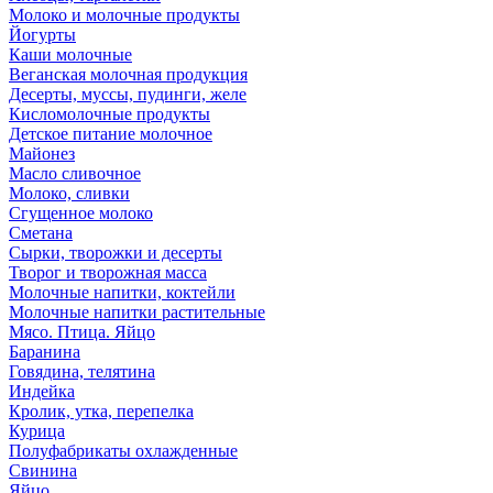
Молоко и молочные продукты
Йогурты
Каши молочные
Веганская молочная продукция
Десерты, муссы, пудинги, желе
Кисломолочные продукты
Детское питание молочное
Майонез
Масло сливочное
Молоко, сливки
Сгущенное молоко
Сметана
Сырки, творожки и десерты
Творог и творожная масса
Молочные напитки, коктейли
Молочные напитки растительные
Мясо. Птица. Яйцо
Баранина
Говядина, телятина
Индейка
Кролик, утка, перепелка
Курица
Полуфабрикаты охлажденные
Свинина
Яйцо