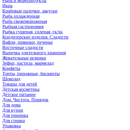
Рыба и морепродукты
Икра
Крабовые палочки, закуски
Рыба охлажденная
Рыба свежемороженая
Рыбная гастрономия
Рыбка сушеная, соленая, гк/хк
Кондитерские изделия. Сладости
Вафли, пряники, печенье
Восточные сладости
Выпечка длительного хранения
Жевательные резинки
Зефир, пастила, мармелад
Конфеты
Торты, пирожные, бисквиты
Шоколад
Товары для детей
Детская косметика
Детское питание
Дом. Чистота. Порядок
Для дома
Для кухни
Для пикника
Для стирки
Упаковка