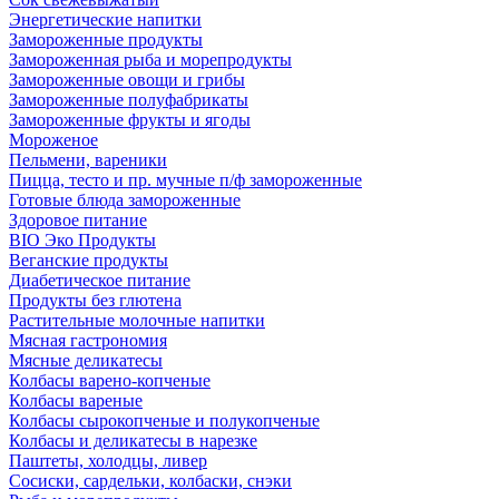
Энергетические напитки
Замороженные продукты
Замороженная рыба и морепродукты
Замороженные овощи и грибы
Замороженные полуфабрикаты
Замороженные фрукты и ягоды
Мороженое
Пельмени, вареники
Пицца, тесто и пр. мучные п/ф замороженные
Готовые блюда замороженные
Здоровое питание
BIO Эко Продукты
Веганские продукты
Диабетическое питание
Продукты без глютена
Растительные молочные напитки
Мясная гастрономия
Мясные деликатесы
Колбасы варено-копченые
Колбасы вареные
Колбасы сырокопченые и полукопченые
Колбасы и деликатесы в нарезке
Паштеты, холодцы, ливер
Сосиски, сардельки, колбаски, снэки