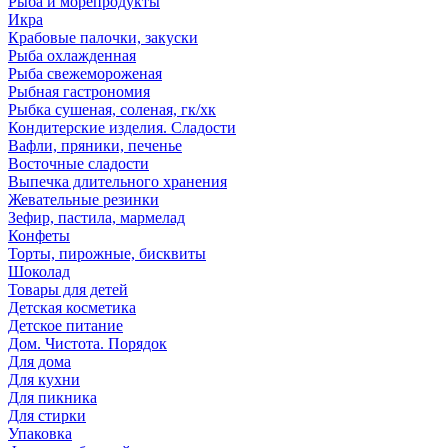
Рыба и морепродукты
Икра
Крабовые палочки, закуски
Рыба охлажденная
Рыба свежемороженая
Рыбная гастрономия
Рыбка сушеная, соленая, гк/хк
Кондитерские изделия. Сладости
Вафли, пряники, печенье
Восточные сладости
Выпечка длительного хранения
Жевательные резинки
Зефир, пастила, мармелад
Конфеты
Торты, пирожные, бисквиты
Шоколад
Товары для детей
Детская косметика
Детское питание
Дом. Чистота. Порядок
Для дома
Для кухни
Для пикника
Для стирки
Упаковка