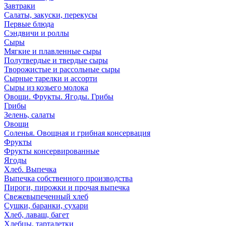
Завтраки
Салаты, закуски, перекусы
Первые блюда
Сэндвичи и роллы
Сыры
Мягкие и плавленные сыры
Полутвердые и твердые сыры
Творожистые и рассольные сыры
Сырные тарелки и ассорти
Сыры из козьего молока
Овощи. Фрукты. Ягоды. Грибы
Грибы
Зелень, салаты
Овощи
Соленья. Овощная и грибная консервация
Фрукты
Фрукты консервированные
Ягоды
Хлеб. Выпечка
Выпечка собственного производства
Пироги, пирожки и прочая выпечка
Свежевыпеченный хлеб
Сушки, баранки, сухари
Хлеб, лаваш, багет
Хлебцы, тарталетки