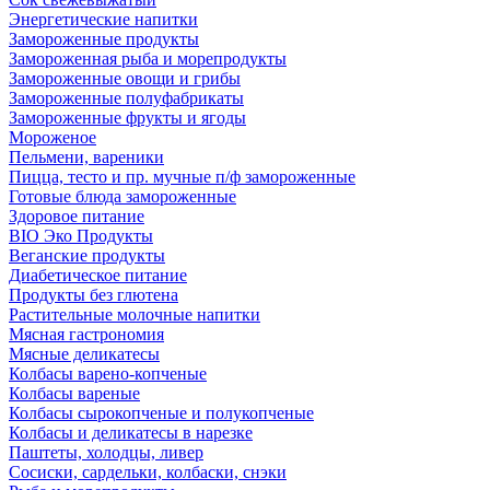
Энергетические напитки
Замороженные продукты
Замороженная рыба и морепродукты
Замороженные овощи и грибы
Замороженные полуфабрикаты
Замороженные фрукты и ягоды
Мороженое
Пельмени, вареники
Пицца, тесто и пр. мучные п/ф замороженные
Готовые блюда замороженные
Здоровое питание
BIO Эко Продукты
Веганские продукты
Диабетическое питание
Продукты без глютена
Растительные молочные напитки
Мясная гастрономия
Мясные деликатесы
Колбасы варено-копченые
Колбасы вареные
Колбасы сырокопченые и полукопченые
Колбасы и деликатесы в нарезке
Паштеты, холодцы, ливер
Сосиски, сардельки, колбаски, снэки