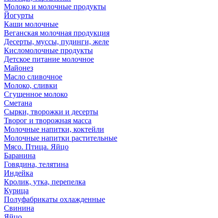
Молоко и молочные продукты
Йогурты
Каши молочные
Веганская молочная продукция
Десерты, муссы, пудинги, желе
Кисломолочные продукты
Детское питание молочное
Майонез
Масло сливочное
Молоко, сливки
Сгущенное молоко
Сметана
Сырки, творожки и десерты
Творог и творожная масса
Молочные напитки, коктейли
Молочные напитки растительные
Мясо. Птица. Яйцо
Баранина
Говядина, телятина
Индейка
Кролик, утка, перепелка
Курица
Полуфабрикаты охлажденные
Свинина
Яйцо