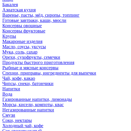
Бакалея
Азиатская кухня
Варенье, пасты, мёд, сиропы, топпинг
Готовые завтраки, каши, мюсли
Консервы овощные
Консервы фруктовые
Крупы
Макароные изделия
Масло, соусы, уксусы
Мука, соль, сахар
Орехи, сухофрукты, семечки
Продукты быстрого приготовления
Рыбные и мясные консервы
Специи, приправы, ингредиенты для выпечки
Чай, кофе, какао
Чипсы, снеки, батончики
Напитки
Вода
Газированные напитки, лимонады
Морсы, кисели, компоты, квас
Негазированные напитки
Смузи
Соки, нектары
Холодный чай, кофе
Сок свежевыжатый