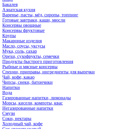
Бакалея
Азиатская кухня
Варенье, пасты, мёд, сиропы, топпинг
Готовые завтраки, каши, мюсли
Консервы овощные
Консервы фруктовые
Крупы
Макароные изделия
Масло, соусы, уксусы
Мука, соль, сахар
Орехи, сухофрукты, семечки
Продукты быстрого приготовления
Рыбные и мясные консервы
Специи, приправы, ингредиенты для выпечки
Чай, кофе, какао
Чипсы, снеки, батончики
Напитки
Вода
Газированные напитки, лимонады
Морсы, кисели, компоты, квас
Негазированные напитки
Смузи
Соки, нектары
Холодный чай, кофе
Сок свежевыжатый