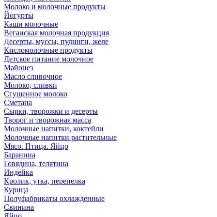
Молоко и молочные продукты
Йогурты
Каши молочные
Веганская молочная продукция
Десерты, муссы, пудинги, желе
Кисломолочные продукты
Детское питание молочное
Майонез
Масло сливочное
Молоко, сливки
Сгущенное молоко
Сметана
Сырки, творожки и десерты
Творог и творожная масса
Молочные напитки, коктейли
Молочные напитки растительные
Мясо. Птица. Яйцо
Баранина
Говядина, телятина
Индейка
Кролик, утка, перепелка
Курица
Полуфабрикаты охлажденные
Свинина
Яйцо