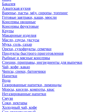
Бакалея
Азиатская кухня
Варенье, пасты, мёд, сиропы, топпинг
Готовые завтраки, каши, мюсли
Консервы овощные
Консервы фруктовые
Крупы
Макароные изделия
Масло, соусы, уксусы
Мука, соль, сахар
Орехи, сухофрукты, семечки
Продукты быстрого приготовления
Рыбные и мясные консервы
Специи, приправы, ингредиенты для выпечки
Чай, кофе, какао
Чипсы, снеки, батончики
Напитки
Вода
Газированные напитки, лимонады
Морсы, кисели, компоты, квас
Негазированные напитки
Смузи
Соки, нектары
Холодный чай, кофе
Сок свежевыжатый