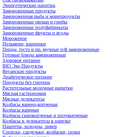
Энергетические напитки
Замороженные продукты
Замороженная рыба и морепродукты
Замороженные овощи и грибы
Замороженные полуфабрикаты
Замороженные фрукты и ягоды
Мороженое
Пельмени, вареники
Пицца, тесто и пр. мучные п/ф замороженные
Готовые блюда замороженные
Здоровое питание
BIO Эко Продукты
Веганские продукты
Диабетическое питание
Продукты без глютена
Растительные молочные напитки
Мясная гастрономия
Мясные деликатесы
Колбасы варено-копченые
Колбасы вареные
Колбасы сырокопченые и полукопченые
Колбасы и деликатесы в нарезке
Паштеты, холодцы, ливер
Сосиски, сардельки, колбаски, снэки