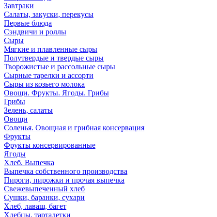
Завтраки
Салаты, закуски, перекусы
Первые блюда
Сэндвичи и роллы
Сыры
Мягкие и плавленные сыры
Полутвердые и твердые сыры
Творожистые и рассольные сыры
Сырные тарелки и ассорти
Сыры из козьего молока
Овощи. Фрукты. Ягоды. Грибы
Грибы
Зелень, салаты
Овощи
Соленья. Овощная и грибная консервация
Фрукты
Фрукты консервированные
Ягоды
Хлеб. Выпечка
Выпечка собственного производства
Пироги, пирожки и прочая выпечка
Свежевыпеченный хлеб
Сушки, баранки, сухари
Хлеб, лаваш, багет
Хлебцы, тарталетки