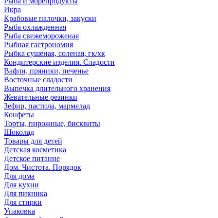
Рыба и морепродукты
Икра
Крабовые палочки, закуски
Рыба охлажденная
Рыба свежемороженая
Рыбная гастрономия
Рыбка сушеная, соленая, гк/хк
Кондитерские изделия. Сладости
Вафли, пряники, печенье
Восточные сладости
Выпечка длительного хранения
Жевательные резинки
Зефир, пастила, мармелад
Конфеты
Торты, пирожные, бисквиты
Шоколад
Товары для детей
Детская косметика
Детское питание
Дом. Чистота. Порядок
Для дома
Для кухни
Для пикника
Для стирки
Упаковка