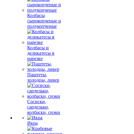
Колбасы
сырокопченые и
полукопченые
Колбасы и
деликатесы в
нарезке
Паштеты,
холодцы, ливер
Сосиски,
сардельки,
колбаски, снэки
Икра