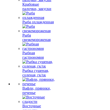
Крабовые
палочки, закуски
Рыба охлажденная
Рыба
свежемороженая
Рыбная
гастрономия
Рыбка сушеная,
соленая, гк/хк
Вафли, пряники,
печенье
Восточные