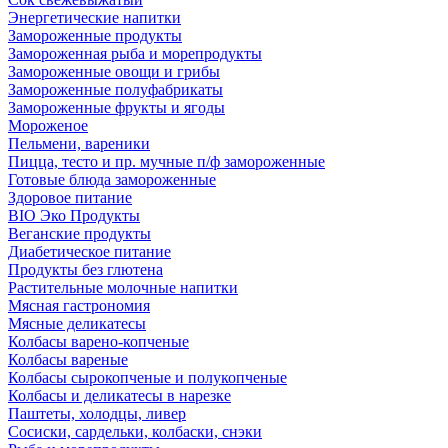
Энергетические напитки
Замороженные продукты
Замороженная рыба и морепродукты
Замороженные овощи и грибы
Замороженные полуфабрикаты
Замороженные фрукты и ягоды
Мороженое
Пельмени, вареники
Пицца, тесто и пр. мучные п/ф замороженные
Готовые блюда замороженные
Здоровое питание
BIO Эко Продукты
Веганские продукты
Диабетическое питание
Продукты без глютена
Растительные молочные напитки
Мясная гастрономия
Мясные деликатесы
Колбасы варено-копченые
Колбасы вареные
Колбасы сырокопченые и полукопченые
Колбасы и деликатесы в нарезке
Паштеты, холодцы, ливер
Сосиски, сардельки, колбаски, снэки