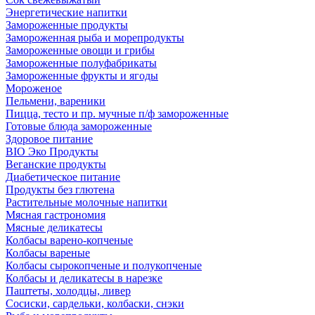
Энергетические напитки
Замороженные продукты
Замороженная рыба и морепродукты
Замороженные овощи и грибы
Замороженные полуфабрикаты
Замороженные фрукты и ягоды
Мороженое
Пельмени, вареники
Пицца, тесто и пр. мучные п/ф замороженные
Готовые блюда замороженные
Здоровое питание
BIO Эко Продукты
Веганские продукты
Диабетическое питание
Продукты без глютена
Растительные молочные напитки
Мясная гастрономия
Мясные деликатесы
Колбасы варено-копченые
Колбасы вареные
Колбасы сырокопченые и полукопченые
Колбасы и деликатесы в нарезке
Паштеты, холодцы, ливер
Сосиски, сардельки, колбаски, снэки