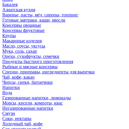
Бакалея
Азиатская кухня
Варенье, пасты, мёд, сиропы, топпинг
Готовые завтраки, каши, мюсли
Консервы овощные
Консервы фруктовые
Крупы
Макароные изделия
Масло, соусы, уксусы
Мука, соль, сахар
Орехи, сухофрукты, семечки
Продукты быстрого приготовления
Рыбные и мясные консервы
Специи, приправы, ингредиенты для выпечки
Чай, кофе, какао
Чипсы, снеки, батончики
Напитки
Вода
Газированные напитки, лимонады
Морсы, кисели, компоты, квас
Негазированные напитки
Смузи
Соки, нектары
Холодный чай, кофе
Сок свежевыжатый