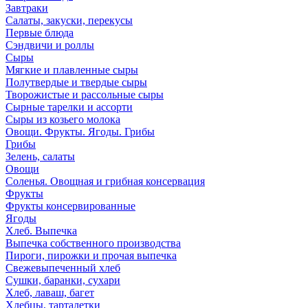
Завтраки
Салаты, закуски, перекусы
Первые блюда
Сэндвичи и роллы
Сыры
Мягкие и плавленные сыры
Полутвердые и твердые сыры
Творожистые и рассольные сыры
Сырные тарелки и ассорти
Сыры из козьего молока
Овощи. Фрукты. Ягоды. Грибы
Грибы
Зелень, салаты
Овощи
Соленья. Овощная и грибная консервация
Фрукты
Фрукты консервированные
Ягоды
Хлеб. Выпечка
Выпечка собственного производства
Пироги, пирожки и прочая выпечка
Свежевыпеченный хлеб
Сушки, баранки, сухари
Хлеб, лаваш, багет
Хлебцы, тарталетки