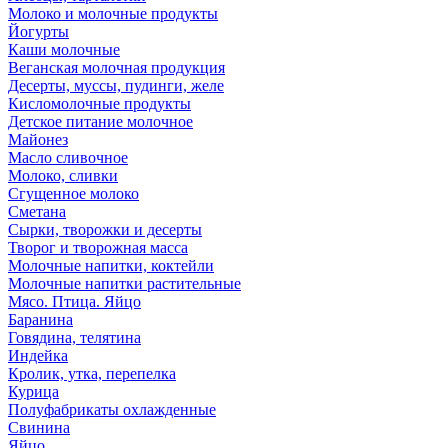
Молоко и молочные продукты
Йогурты
Каши молочные
Веганская молочная продукция
Десерты, муссы, пудинги, желе
Кисломолочные продукты
Детское питание молочное
Майонез
Масло сливочное
Молоко, сливки
Сгущенное молоко
Сметана
Сырки, творожки и десерты
Творог и творожная масса
Молочные напитки, коктейли
Молочные напитки растительные
Мясо. Птица. Яйцо
Баранина
Говядина, телятина
Индейка
Кролик, утка, перепелка
Курица
Полуфабрикаты охлажденные
Свинина
Яйцо