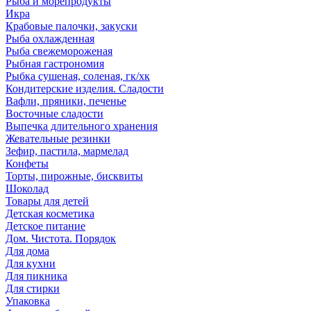
Рыба и морепродукты
Икра
Крабовые палочки, закуски
Рыба охлажденная
Рыба свежемороженая
Рыбная гастрономия
Рыбка сушеная, соленая, гк/хк
Кондитерские изделия. Сладости
Вафли, пряники, печенье
Восточные сладости
Выпечка длительного хранения
Жевательные резинки
Зефир, пастила, мармелад
Конфеты
Торты, пирожные, бисквиты
Шоколад
Товары для детей
Детская косметика
Детское питание
Дом. Чистота. Порядок
Для дома
Для кухни
Для пикника
Для стирки
Упаковка