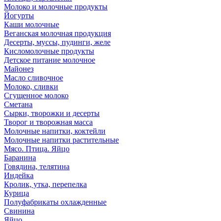
Молоко и молочные продукты
Йогурты
Каши молочные
Веганская молочная продукция
Десерты, муссы, пудинги, желе
Кисломолочные продукты
Детское питание молочное
Майонез
Масло сливочное
Молоко, сливки
Сгущенное молоко
Сметана
Сырки, творожки и десерты
Творог и творожная масса
Молочные напитки, коктейли
Молочные напитки растительные
Мясо. Птица. Яйцо
Баранина
Говядина, телятина
Индейка
Кролик, утка, перепелка
Курица
Полуфабрикаты охлажденные
Свинина
Яйцо