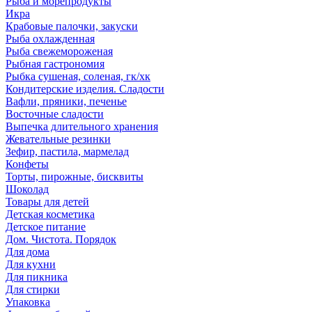
Рыба и морепродукты
Икра
Крабовые палочки, закуски
Рыба охлажденная
Рыба свежемороженая
Рыбная гастрономия
Рыбка сушеная, соленая, гк/хк
Кондитерские изделия. Сладости
Вафли, пряники, печенье
Восточные сладости
Выпечка длительного хранения
Жевательные резинки
Зефир, пастила, мармелад
Конфеты
Торты, пирожные, бисквиты
Шоколад
Товары для детей
Детская косметика
Детское питание
Дом. Чистота. Порядок
Для дома
Для кухни
Для пикника
Для стирки
Упаковка