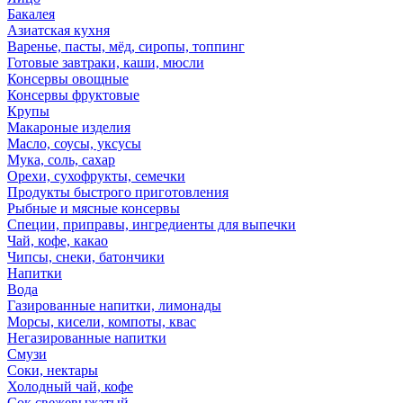
Бакалея
Азиатская кухня
Варенье, пасты, мёд, сиропы, топпинг
Готовые завтраки, каши, мюсли
Консервы овощные
Консервы фруктовые
Крупы
Макароные изделия
Масло, соусы, уксусы
Мука, соль, сахар
Орехи, сухофрукты, семечки
Продукты быстрого приготовления
Рыбные и мясные консервы
Специи, приправы, ингредиенты для выпечки
Чай, кофе, какао
Чипсы, снеки, батончики
Напитки
Вода
Газированные напитки, лимонады
Морсы, кисели, компоты, квас
Негазированные напитки
Смузи
Соки, нектары
Холодный чай, кофе
Сок свежевыжатый