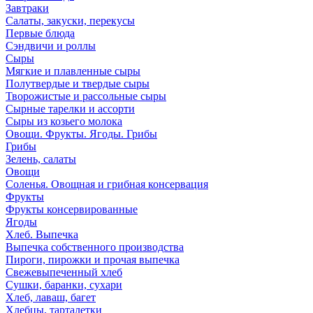
Завтраки
Салаты, закуски, перекусы
Первые блюда
Сэндвичи и роллы
Сыры
Мягкие и плавленные сыры
Полутвердые и твердые сыры
Творожистые и рассольные сыры
Сырные тарелки и ассорти
Сыры из козьего молока
Овощи. Фрукты. Ягоды. Грибы
Грибы
Зелень, салаты
Овощи
Соленья. Овощная и грибная консервация
Фрукты
Фрукты консервированные
Ягоды
Хлеб. Выпечка
Выпечка собственного производства
Пироги, пирожки и прочая выпечка
Свежевыпеченный хлеб
Сушки, баранки, сухари
Хлеб, лаваш, багет
Хлебцы, тарталетки