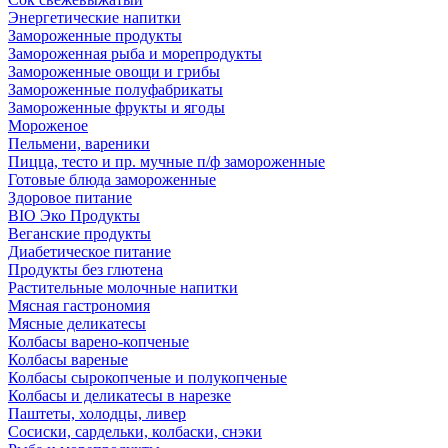
Энергетические напитки
Замороженные продукты
Замороженная рыба и морепродукты
Замороженные овощи и грибы
Замороженные полуфабрикаты
Замороженные фрукты и ягоды
Мороженое
Пельмени, вареники
Пицца, тесто и пр. мучные п/ф замороженные
Готовые блюда замороженные
Здоровое питание
BIO Эко Продукты
Веганские продукты
Диабетическое питание
Продукты без глютена
Растительные молочные напитки
Мясная гастрономия
Мясные деликатесы
Колбасы варено-копченые
Колбасы вареные
Колбасы сырокопченые и полукопченые
Колбасы и деликатесы в нарезке
Паштеты, холодцы, ливер
Сосиски, сардельки, колбаски, снэки