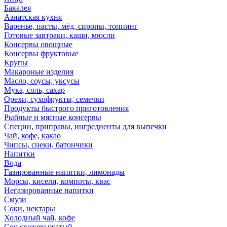
Бакалея
Азиатская кухня
Варенье, пасты, мёд, сиропы, топпинг
Готовые завтраки, каши, мюсли
Консервы овощные
Консервы фруктовые
Крупы
Макароные изделия
Масло, соусы, уксусы
Мука, соль, сахар
Орехи, сухофрукты, семечки
Продукты быстрого приготовления
Рыбные и мясные консервы
Специи, приправы, ингредиенты для выпечки
Чай, кофе, какао
Чипсы, снеки, батончики
Напитки
Вода
Газированные напитки, лимонады
Морсы, кисели, компоты, квас
Негазированные напитки
Смузи
Соки, нектары
Холодный чай, кофе
Сок свежевыжатый