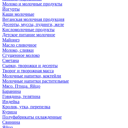
Молоко и молочные продукты
Йогурты
Каши молочные
Веганская молочная продукция
Десерты, муссы, пудинги, желе
Кисломолочные продукты
Детское питание молочное
Майонез
Масло сливочное
Молоко, сливки
Сгущенное молоко
Сметана
Сырки, творожки и десерты
Творог и творожная масса
Молочные напитки, коктейли
Молочные напитки растительные
Мясо. Птица. Яйцо
Баранина
Говядина, телятина
Индейка
Кролик, утка, перепелка
Курица
Полуфабрикаты охлажденные
Свинина
Яйцо