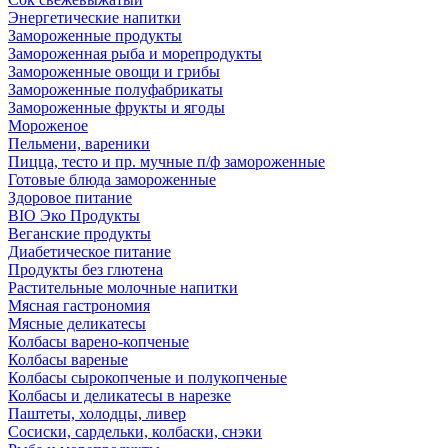
Энергетические напитки
Замороженные продукты
Замороженная рыба и морепродукты
Замороженные овощи и грибы
Замороженные полуфабрикаты
Замороженные фрукты и ягоды
Мороженое
Пельмени, вареники
Пицца, тесто и пр. мучные п/ф замороженные
Готовые блюда замороженные
Здоровое питание
BIO Эко Продукты
Веганские продукты
Диабетическое питание
Продукты без глютена
Растительные молочные напитки
Мясная гастрономия
Мясные деликатесы
Колбасы варено-копченые
Колбасы вареные
Колбасы сырокопченые и полукопченые
Колбасы и деликатесы в нарезке
Паштеты, холодцы, ливер
Сосиски, сардельки, колбаски, снэки