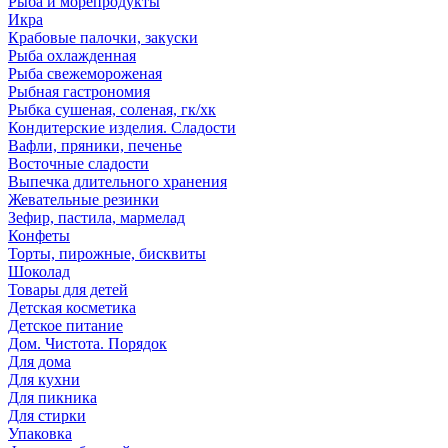
Рыба и морепродукты
Икра
Крабовые палочки, закуски
Рыба охлажденная
Рыба свежемороженая
Рыбная гастрономия
Рыбка сушеная, соленая, гк/хк
Кондитерские изделия. Сладости
Вафли, пряники, печенье
Восточные сладости
Выпечка длительного хранения
Жевательные резинки
Зефир, пастила, мармелад
Конфеты
Торты, пирожные, бисквиты
Шоколад
Товары для детей
Детская косметика
Детское питание
Дом. Чистота. Порядок
Для дома
Для кухни
Для пикника
Для стирки
Упаковка