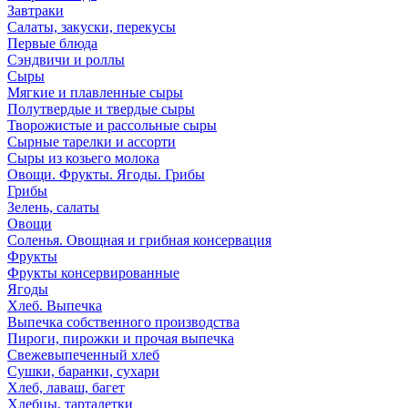
Завтраки
Салаты, закуски, перекусы
Первые блюда
Сэндвичи и роллы
Сыры
Мягкие и плавленные сыры
Полутвердые и твердые сыры
Творожистые и рассольные сыры
Сырные тарелки и ассорти
Сыры из козьего молока
Овощи. Фрукты. Ягоды. Грибы
Грибы
Зелень, салаты
Овощи
Соленья. Овощная и грибная консервация
Фрукты
Фрукты консервированные
Ягоды
Хлеб. Выпечка
Выпечка собственного производства
Пироги, пирожки и прочая выпечка
Свежевыпеченный хлеб
Сушки, баранки, сухари
Хлеб, лаваш, багет
Хлебцы, тарталетки