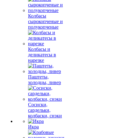
Колбасы
сырокопченые и
полукопченые
Колбасы и
деликатесы в
нарезке
Паштеты,
холодцы, ливер
Сосиски,
сардельки,
колбаски, снэки
Икра