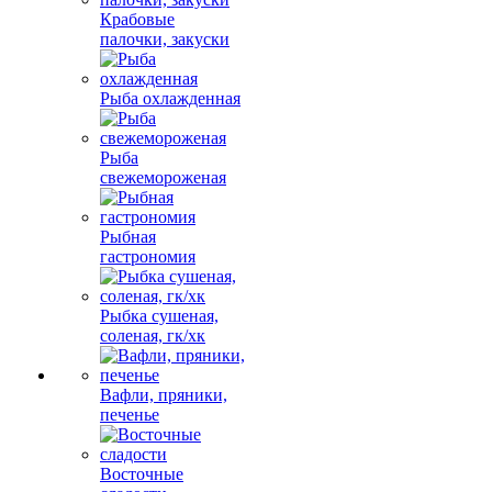
Крабовые
палочки, закуски
Рыба охлажденная
Рыба
свежемороженая
Рыбная
гастрономия
Рыбка сушеная,
соленая, гк/хк
Вафли, пряники,
печенье
Восточные