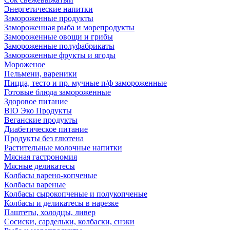
Энергетические напитки
Замороженные продукты
Замороженная рыба и морепродукты
Замороженные овощи и грибы
Замороженные полуфабрикаты
Замороженные фрукты и ягоды
Мороженое
Пельмени, вареники
Пицца, тесто и пр. мучные п/ф замороженные
Готовые блюда замороженные
Здоровое питание
BIO Эко Продукты
Веганские продукты
Диабетическое питание
Продукты без глютена
Растительные молочные напитки
Мясная гастрономия
Мясные деликатесы
Колбасы варено-копченые
Колбасы вареные
Колбасы сырокопченые и полукопченые
Колбасы и деликатесы в нарезке
Паштеты, холодцы, ливер
Сосиски, сардельки, колбаски, снэки