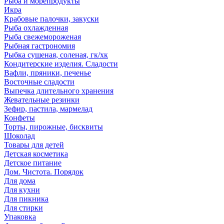
Рыба и морепродукты
Икра
Крабовые палочки, закуски
Рыба охлажденная
Рыба свежемороженая
Рыбная гастрономия
Рыбка сушеная, соленая, гк/хк
Кондитерские изделия. Сладости
Вафли, пряники, печенье
Восточные сладости
Выпечка длительного хранения
Жевательные резинки
Зефир, пастила, мармелад
Конфеты
Торты, пирожные, бисквиты
Шоколад
Товары для детей
Детская косметика
Детское питание
Дом. Чистота. Порядок
Для дома
Для кухни
Для пикника
Для стирки
Упаковка