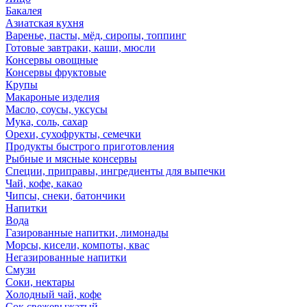
Бакалея
Азиатская кухня
Варенье, пасты, мёд, сиропы, топпинг
Готовые завтраки, каши, мюсли
Консервы овощные
Консервы фруктовые
Крупы
Макароные изделия
Масло, соусы, уксусы
Мука, соль, сахар
Орехи, сухофрукты, семечки
Продукты быстрого приготовления
Рыбные и мясные консервы
Специи, приправы, ингредиенты для выпечки
Чай, кофе, какао
Чипсы, снеки, батончики
Напитки
Вода
Газированные напитки, лимонады
Морсы, кисели, компоты, квас
Негазированные напитки
Смузи
Соки, нектары
Холодный чай, кофе
Сок свежевыжатый