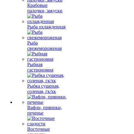
Крабовые
палочки, закуски
Рыба охлажденная
Рыба
свежемороженая
Рыбная
гастрономия
Рыбка сушеная,
соленая, гк/хк
Вафли, пряники,
печенье
Восточные