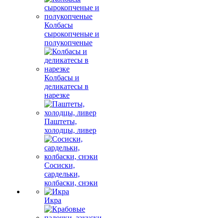
Колбасы
сырокопченые и
полукопченые
Колбасы и
деликатесы в
нарезке
Паштеты,
холодцы, ливер
Сосиски,
сардельки,
колбаски, снэки
Икра