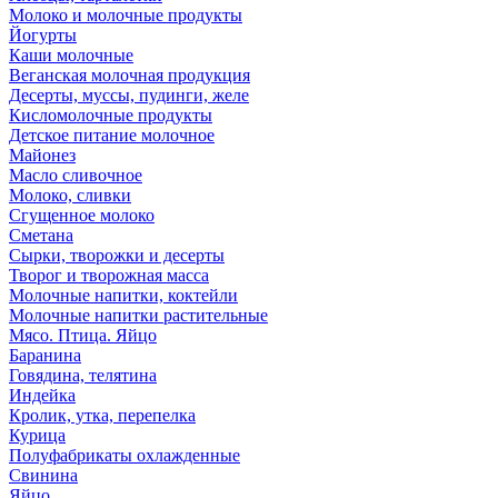
Молоко и молочные продукты
Йогурты
Каши молочные
Веганская молочная продукция
Десерты, муссы, пудинги, желе
Кисломолочные продукты
Детское питание молочное
Майонез
Масло сливочное
Молоко, сливки
Сгущенное молоко
Сметана
Сырки, творожки и десерты
Творог и творожная масса
Молочные напитки, коктейли
Молочные напитки растительные
Мясо. Птица. Яйцо
Баранина
Говядина, телятина
Индейка
Кролик, утка, перепелка
Курица
Полуфабрикаты охлажденные
Свинина
Яйцо