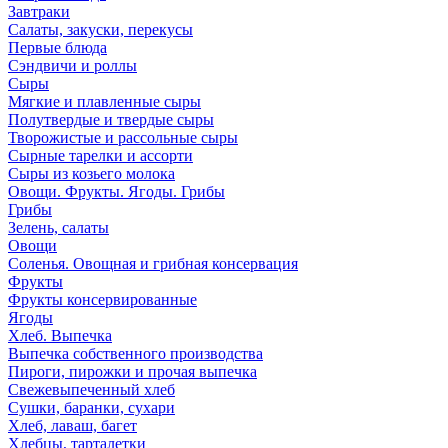
Завтраки
Салаты, закуски, перекусы
Первые блюда
Сэндвичи и роллы
Сыры
Мягкие и плавленные сыры
Полутвердые и твердые сыры
Творожистые и рассольные сыры
Сырные тарелки и ассорти
Сыры из козьего молока
Овощи. Фрукты. Ягоды. Грибы
Грибы
Зелень, салаты
Овощи
Соленья. Овощная и грибная консервация
Фрукты
Фрукты консервированные
Ягоды
Хлеб. Выпечка
Выпечка собственного производства
Пироги, пирожки и прочая выпечка
Свежевыпеченный хлеб
Сушки, баранки, сухари
Хлеб, лаваш, багет
Хлебцы, тарталетки