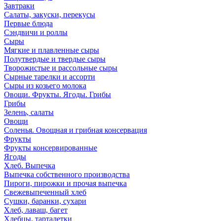
Завтраки
Салаты, закуски, перекусы
Первые блюда
Сэндвичи и роллы
Сыры
Мягкие и плавленные сыры
Полутвердые и твердые сыры
Творожистые и рассольные сыры
Сырные тарелки и ассорти
Сыры из козьего молока
Овощи. Фрукты. Ягоды. Грибы
Грибы
Зелень, салаты
Овощи
Соленья. Овощная и грибная консервация
Фрукты
Фрукты консервированные
Ягоды
Хлеб. Выпечка
Выпечка собственного производства
Пироги, пирожки и прочая выпечка
Свежевыпеченный хлеб
Сушки, баранки, сухари
Хлеб, лаваш, багет
Хлебцы, тарталетки