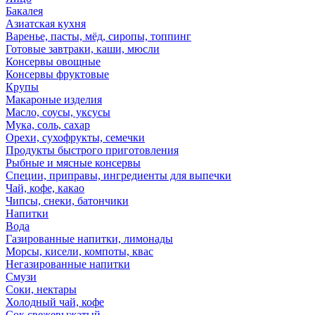
Бакалея
Азиатская кухня
Варенье, пасты, мёд, сиропы, топпинг
Готовые завтраки, каши, мюсли
Консервы овощные
Консервы фруктовые
Крупы
Макароные изделия
Масло, соусы, уксусы
Мука, соль, сахар
Орехи, сухофрукты, семечки
Продукты быстрого приготовления
Рыбные и мясные консервы
Специи, приправы, ингредиенты для выпечки
Чай, кофе, какао
Чипсы, снеки, батончики
Напитки
Вода
Газированные напитки, лимонады
Морсы, кисели, компоты, квас
Негазированные напитки
Смузи
Соки, нектары
Холодный чай, кофе
Сок свежевыжатый