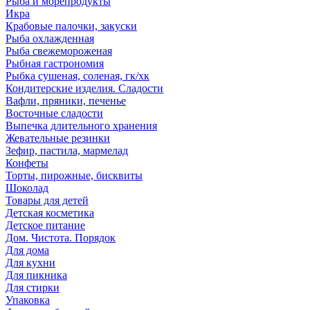
Рыба и морепродукты
Икра
Крабовые палочки, закуски
Рыба охлажденная
Рыба свежемороженая
Рыбная гастрономия
Рыбка сушеная, соленая, гк/хк
Кондитерские изделия. Сладости
Вафли, пряники, печенье
Восточные сладости
Выпечка длительного хранения
Жевательные резинки
Зефир, пастила, мармелад
Конфеты
Торты, пирожные, бисквиты
Шоколад
Товары для детей
Детская косметика
Детское питание
Дом. Чистота. Порядок
Для дома
Для кухни
Для пикника
Для стирки
Упаковка