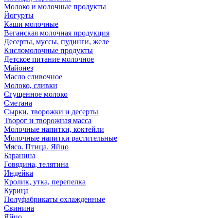
Молоко и молочные продукты
Йогурты
Каши молочные
Веганская молочная продукция
Десерты, муссы, пудинги, желе
Кисломолочные продукты
Детское питание молочное
Майонез
Масло сливочное
Молоко, сливки
Сгущенное молоко
Сметана
Сырки, творожки и десерты
Творог и творожная масса
Молочные напитки, коктейли
Молочные напитки растительные
Мясо. Птица. Яйцо
Баранина
Говядина, телятина
Индейка
Кролик, утка, перепелка
Курица
Полуфабрикаты охлажденные
Свинина
Яйцо