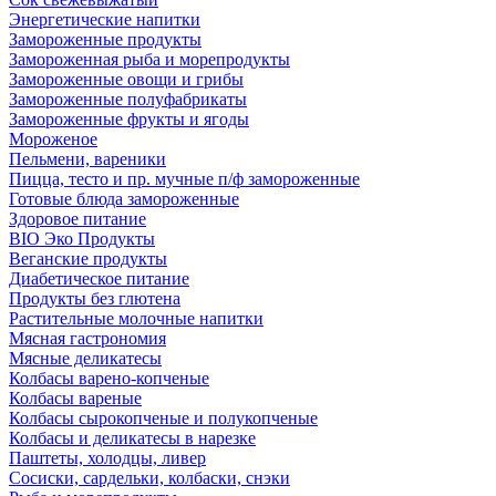
Энергетические напитки
Замороженные продукты
Замороженная рыба и морепродукты
Замороженные овощи и грибы
Замороженные полуфабрикаты
Замороженные фрукты и ягоды
Мороженое
Пельмени, вареники
Пицца, тесто и пр. мучные п/ф замороженные
Готовые блюда замороженные
Здоровое питание
BIO Эко Продукты
Веганские продукты
Диабетическое питание
Продукты без глютена
Растительные молочные напитки
Мясная гастрономия
Мясные деликатесы
Колбасы варено-копченые
Колбасы вареные
Колбасы сырокопченые и полукопченые
Колбасы и деликатесы в нарезке
Паштеты, холодцы, ливер
Сосиски, сардельки, колбаски, снэки