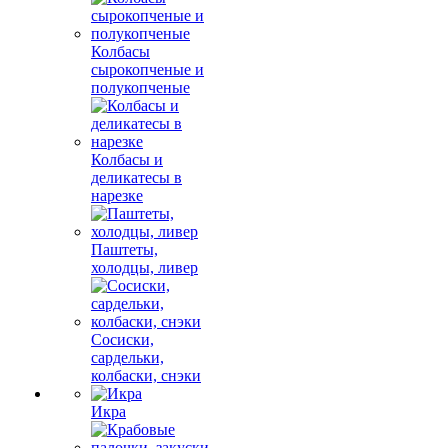
Колбасы
сырокопченые и
полукопченые
Колбасы и
деликатесы в
нарезке
Паштеты,
холодцы, ливер
Сосиски,
сардельки,
колбаски, снэки
Икра