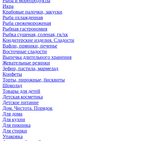
Рыба и морепродукты
Икра
Крабовые палочки, закуски
Рыба охлажденная
Рыба свежемороженая
Рыбная гастрономия
Рыбка сушеная, соленая, гк/хк
Кондитерские изделия. Сладости
Вафли, пряники, печенье
Восточные сладости
Выпечка длительного хранения
Жевательные резинки
Зефир, пастила, мармелад
Конфеты
Торты, пирожные, бисквиты
Шоколад
Товары для детей
Детская косметика
Детское питание
Дом. Чистота. Порядок
Для дома
Для кухни
Для пикника
Для стирки
Упаковка