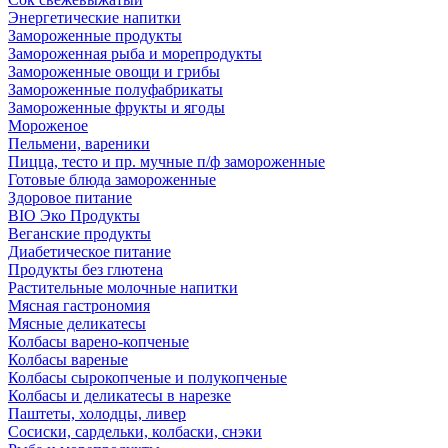
Энергетические напитки
Замороженные продукты
Замороженная рыба и морепродукты
Замороженные овощи и грибы
Замороженные полуфабрикаты
Замороженные фрукты и ягоды
Мороженое
Пельмени, вареники
Пицца, тесто и пр. мучные п/ф замороженные
Готовые блюда замороженные
Здоровое питание
BIO Эко Продукты
Веганские продукты
Диабетическое питание
Продукты без глютена
Растительные молочные напитки
Мясная гастрономия
Мясные деликатесы
Колбасы варено-копченые
Колбасы вареные
Колбасы сырокопченые и полукопченые
Колбасы и деликатесы в нарезке
Паштеты, холодцы, ливер
Сосиски, сардельки, колбаски, снэки