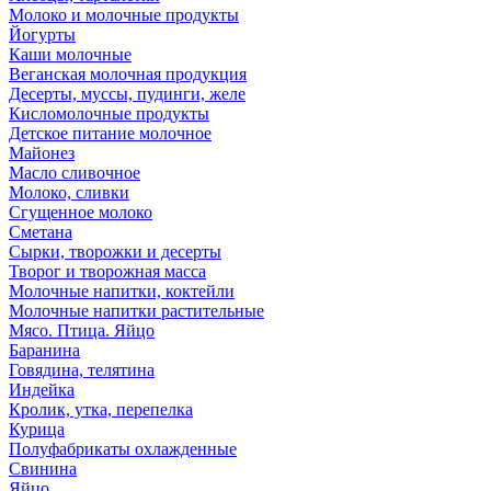
Молоко и молочные продукты
Йогурты
Каши молочные
Веганская молочная продукция
Десерты, муссы, пудинги, желе
Кисломолочные продукты
Детское питание молочное
Майонез
Масло сливочное
Молоко, сливки
Сгущенное молоко
Сметана
Сырки, творожки и десерты
Творог и творожная масса
Молочные напитки, коктейли
Молочные напитки растительные
Мясо. Птица. Яйцо
Баранина
Говядина, телятина
Индейка
Кролик, утка, перепелка
Курица
Полуфабрикаты охлажденные
Свинина
Яйцо