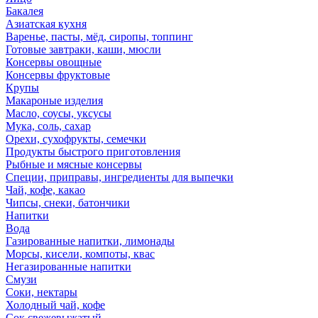
Бакалея
Азиатская кухня
Варенье, пасты, мёд, сиропы, топпинг
Готовые завтраки, каши, мюсли
Консервы овощные
Консервы фруктовые
Крупы
Макароные изделия
Масло, соусы, уксусы
Мука, соль, сахар
Орехи, сухофрукты, семечки
Продукты быстрого приготовления
Рыбные и мясные консервы
Специи, приправы, ингредиенты для выпечки
Чай, кофе, какао
Чипсы, снеки, батончики
Напитки
Вода
Газированные напитки, лимонады
Морсы, кисели, компоты, квас
Негазированные напитки
Смузи
Соки, нектары
Холодный чай, кофе
Сок свежевыжатый