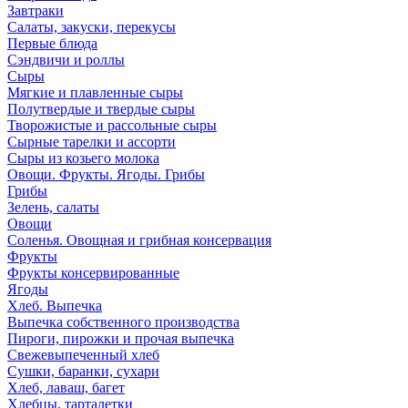
Завтраки
Салаты, закуски, перекусы
Первые блюда
Сэндвичи и роллы
Сыры
Мягкие и плавленные сыры
Полутвердые и твердые сыры
Творожистые и рассольные сыры
Сырные тарелки и ассорти
Сыры из козьего молока
Овощи. Фрукты. Ягоды. Грибы
Грибы
Зелень, салаты
Овощи
Соленья. Овощная и грибная консервация
Фрукты
Фрукты консервированные
Ягоды
Хлеб. Выпечка
Выпечка собственного производства
Пироги, пирожки и прочая выпечка
Свежевыпеченный хлеб
Сушки, баранки, сухари
Хлеб, лаваш, багет
Хлебцы, тарталетки