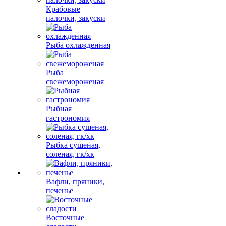
Крабовые
палочки, закуски
Рыба охлажденная
Рыба
свежемороженая
Рыбная
гастрономия
Рыбка сушеная,
соленая, гк/хк
Вафли, пряники,
печенье
Восточные