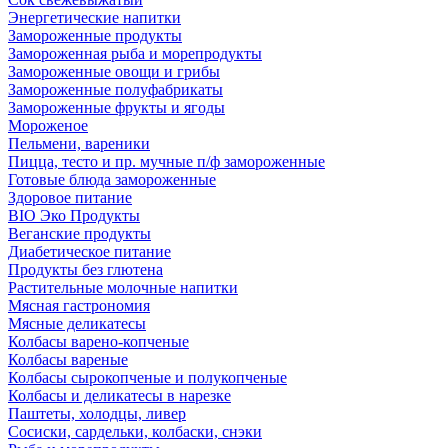
Энергетические напитки
Замороженные продукты
Замороженная рыба и морепродукты
Замороженные овощи и грибы
Замороженные полуфабрикаты
Замороженные фрукты и ягоды
Мороженое
Пельмени, вареники
Пицца, тесто и пр. мучные п/ф замороженные
Готовые блюда замороженные
Здоровое питание
BIO Эко Продукты
Веганские продукты
Диабетическое питание
Продукты без глютена
Растительные молочные напитки
Мясная гастрономия
Мясные деликатесы
Колбасы варено-копченые
Колбасы вареные
Колбасы сырокопченые и полукопченые
Колбасы и деликатесы в нарезке
Паштеты, холодцы, ливер
Сосиски, сардельки, колбаски, снэки