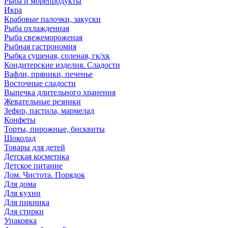
Рыба и морепродукты
Икра
Крабовые палочки, закуски
Рыба охлажденная
Рыба свежемороженая
Рыбная гастрономия
Рыбка сушеная, соленая, гк/хк
Кондитерские изделия. Сладости
Вафли, пряники, печенье
Восточные сладости
Выпечка длительного хранения
Жевательные резинки
Зефир, пастила, мармелад
Конфеты
Торты, пирожные, бисквиты
Шоколад
Товары для детей
Детская косметика
Детское питание
Дом. Чистота. Порядок
Для дома
Для кухни
Для пикника
Для стирки
Упаковка