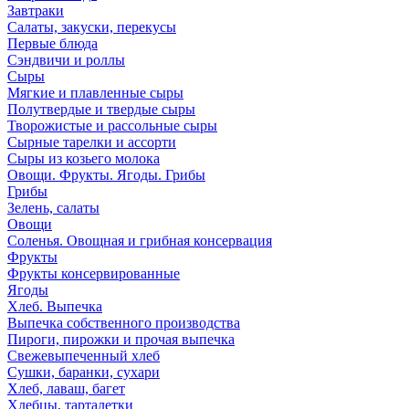
Завтраки
Салаты, закуски, перекусы
Первые блюда
Сэндвичи и роллы
Сыры
Мягкие и плавленные сыры
Полутвердые и твердые сыры
Творожистые и рассольные сыры
Сырные тарелки и ассорти
Сыры из козьего молока
Овощи. Фрукты. Ягоды. Грибы
Грибы
Зелень, салаты
Овощи
Соленья. Овощная и грибная консервация
Фрукты
Фрукты консервированные
Ягоды
Хлеб. Выпечка
Выпечка собственного производства
Пироги, пирожки и прочая выпечка
Свежевыпеченный хлеб
Сушки, баранки, сухари
Хлеб, лаваш, багет
Хлебцы, тарталетки