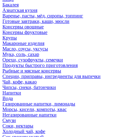
Бакалея
Азиатская кухня
Варенье, пасты, мёд, сиропы, топпинг
Готовые завтраки, каши, мюсли
Консервы овощные
Консервы фруктовые
Крупы
Макароные изделия
Масло, соусы, уксусы
Мука, соль, сахар
Орехи, сухофрукты, семечки
Продукты быстрого приготовления
Рыбные и мясные консервы
Специи, приправы, ингредиенты для выпечки
Чай, кофе, какао
Чипсы, снеки, батончики
Напитки
Вода
Газированные напитки, лимонады
Морсы, кисели, компоты, квас
Негазированные напитки
Смузи
Соки, нектары
Холодный чай, кофе
Сок свежевыжатый