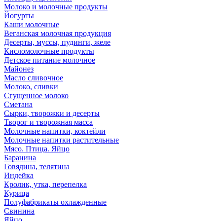
Молоко и молочные продукты
Йогурты
Каши молочные
Веганская молочная продукция
Десерты, муссы, пудинги, желе
Кисломолочные продукты
Детское питание молочное
Майонез
Масло сливочное
Молоко, сливки
Сгущенное молоко
Сметана
Сырки, творожки и десерты
Творог и творожная масса
Молочные напитки, коктейли
Молочные напитки растительные
Мясо. Птица. Яйцо
Баранина
Говядина, телятина
Индейка
Кролик, утка, перепелка
Курица
Полуфабрикаты охлажденные
Свинина
Яйцо