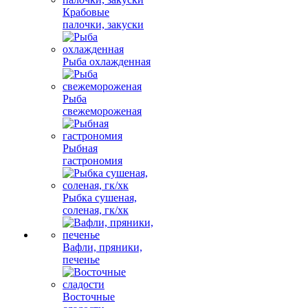
Крабовые
палочки, закуски
Рыба охлажденная
Рыба
свежемороженая
Рыбная
гастрономия
Рыбка сушеная,
соленая, гк/хк
Вафли, пряники,
печенье
Восточные