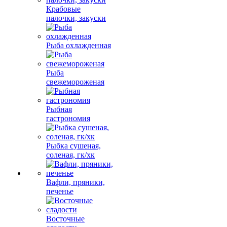
Крабовые
палочки, закуски
Рыба охлажденная
Рыба
свежемороженая
Рыбная
гастрономия
Рыбка сушеная,
соленая, гк/хк
Вафли, пряники,
печенье
Восточные