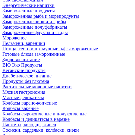
Энергетические напитки
Замороженные продукты
Замороженная рыба и морепродукты
Замороженные овощи и грибы
Замороженные полуфабрикаты
Замороженные фрукты и ягоды
Мороженое
Пельмени, вареники
Пицца, тесто и пр. мучные п/ф замороженные
Готовые блюда замороженные
Здоровое питание
BIO Эко Продукты
Веганские продукты
Диабетическое питание
Продукты без глютена
Растительные молочные напитки
Мясная гастрономия
Мясные деликатесы
Колбасы варено-копченые
Колбасы вареные
Колбасы сырокопченые и полукопченые
Колбасы и деликатесы в нарезке
Паштеты, холодцы, ливер
Сосиски, сардельки, колбаски, снэки