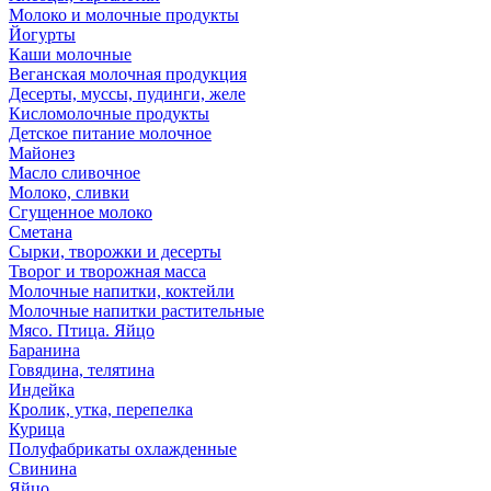
Молоко и молочные продукты
Йогурты
Каши молочные
Веганская молочная продукция
Десерты, муссы, пудинги, желе
Кисломолочные продукты
Детское питание молочное
Майонез
Масло сливочное
Молоко, сливки
Сгущенное молоко
Сметана
Сырки, творожки и десерты
Творог и творожная масса
Молочные напитки, коктейли
Молочные напитки растительные
Мясо. Птица. Яйцо
Баранина
Говядина, телятина
Индейка
Кролик, утка, перепелка
Курица
Полуфабрикаты охлажденные
Свинина
Яйцо