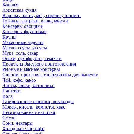
Бакалея
Азиатская кухня
Варенье, пасты, мёд, сиропы, топпинг
Готовые завтраки, каши, мюсли
Консервы овощные
Консервы фруктовые
Крупы
Макароные изделия
Масло, соусы, уксусы
Мука, соль, сахар
Орехи, сухофрукты, семечки
Продукты быстрого приготовления
Рыбные и мясные консервы
Специи, приправы, ингредиенты для выпечки
Чай, кофе, какао
Чипсы, снеки, батончики
Напитки
Вода
Газированные напитки, лимонады
Морсы, кисели, компоты, квас
Негазированные напитки
Смузи
Соки, нектары
Холодный чай, кофе
Сок свежевыжатый