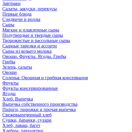
Завтраки
Салаты, закуски, перекусы
Первые блюда
Сэндвичи и роллы
Сыры
Мягкие и плавленные сыры
Полутвердые и твердые сыры
Творожистые и рассольные сыры
Сырные тарелки и ассорти
Сыры из козьего молока
Овощи. Фрукты. Ягоды. Грибы
Грибы
Зелень, салаты
Овощи
Соленья. Овощная и грибная консервация
Фрукты
Фрукты консервированные
Ягоды
Хлеб. Выпечка
Выпечка собственного производства
Пироги, пирожки и прочая выпечка
Свежевыпеченный хлеб
Сушки, баранки, сухари
Хлеб, лаваш, багет
Хлебцы, тарталетки