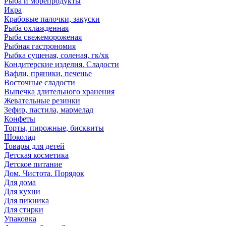
Рыба и морепродукты
Икра
Крабовые палочки, закуски
Рыба охлажденная
Рыба свежемороженая
Рыбная гастрономия
Рыбка сушеная, соленая, гк/хк
Кондитерские изделия. Сладости
Вафли, пряники, печенье
Восточные сладости
Выпечка длительного хранения
Жевательные резинки
Зефир, пастила, мармелад
Конфеты
Торты, пирожные, бисквиты
Шоколад
Товары для детей
Детская косметика
Детское питание
Дом. Чистота. Порядок
Для дома
Для кухни
Для пикника
Для стирки
Упаковка