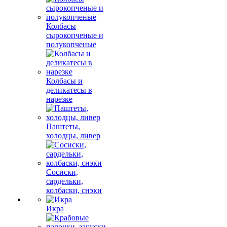
Колбасы
сырокопченые и
полукопченые
Колбасы и
деликатесы в
нарезке
Паштеты,
холодцы, ливер
Сосиски,
сардельки,
колбаски, снэки
Икра