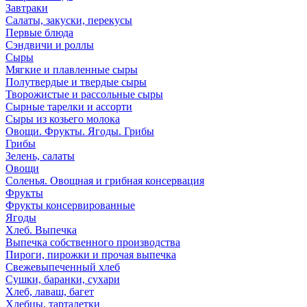
Завтраки
Салаты, закуски, перекусы
Первые блюда
Сэндвичи и роллы
Сыры
Мягкие и плавленные сыры
Полутвердые и твердые сыры
Творожистые и рассольные сыры
Сырные тарелки и ассорти
Сыры из козьего молока
Овощи. Фрукты. Ягоды. Грибы
Грибы
Зелень, салаты
Овощи
Соленья. Овощная и грибная консервация
Фрукты
Фрукты консервированные
Ягоды
Хлеб. Выпечка
Выпечка собственного производства
Пироги, пирожки и прочая выпечка
Свежевыпеченный хлеб
Сушки, баранки, сухари
Хлеб, лаваш, багет
Хлебцы, тарталетки