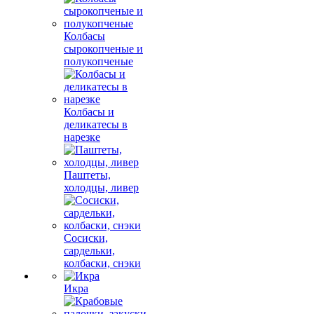
Колбасы
сырокопченые и
полукопченые
Колбасы и
деликатесы в
нарезке
Паштеты,
холодцы, ливер
Сосиски,
сардельки,
колбаски, снэки
Икра