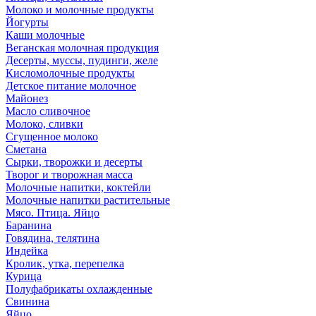
Молоко и молочные продукты
Йогурты
Каши молочные
Веганская молочная продукция
Десерты, муссы, пудинги, желе
Кисломолочные продукты
Детское питание молочное
Майонез
Масло сливочное
Молоко, сливки
Сгущенное молоко
Сметана
Сырки, творожки и десерты
Творог и творожная масса
Молочные напитки, коктейли
Молочные напитки растительные
Мясо. Птица. Яйцо
Баранина
Говядина, телятина
Индейка
Кролик, утка, перепелка
Курица
Полуфабрикаты охлажденные
Свинина
Яйцо