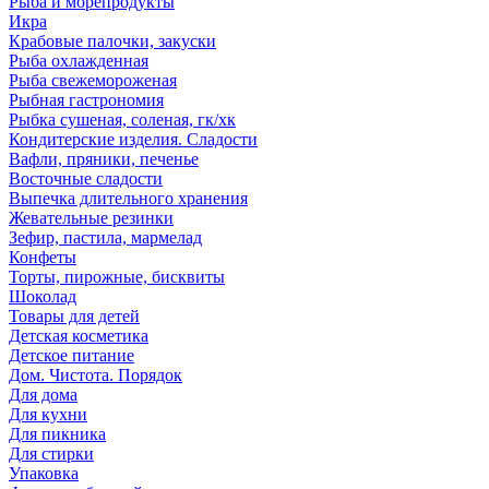
Рыба и морепродукты
Икра
Крабовые палочки, закуски
Рыба охлажденная
Рыба свежемороженая
Рыбная гастрономия
Рыбка сушеная, соленая, гк/хк
Кондитерские изделия. Сладости
Вафли, пряники, печенье
Восточные сладости
Выпечка длительного хранения
Жевательные резинки
Зефир, пастила, мармелад
Конфеты
Торты, пирожные, бисквиты
Шоколад
Товары для детей
Детская косметика
Детское питание
Дом. Чистота. Порядок
Для дома
Для кухни
Для пикника
Для стирки
Упаковка