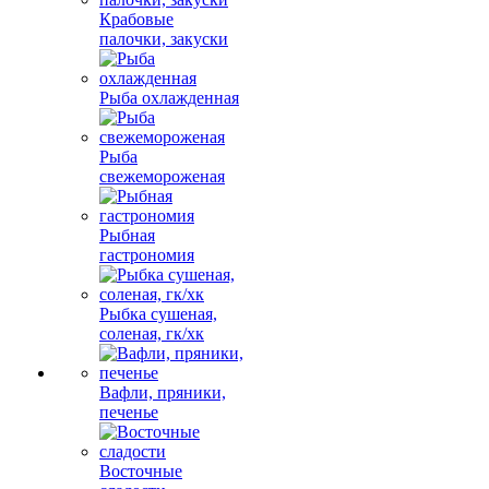
Крабовые
палочки, закуски
Рыба охлажденная
Рыба
свежемороженая
Рыбная
гастрономия
Рыбка сушеная,
соленая, гк/хк
Вафли, пряники,
печенье
Восточные