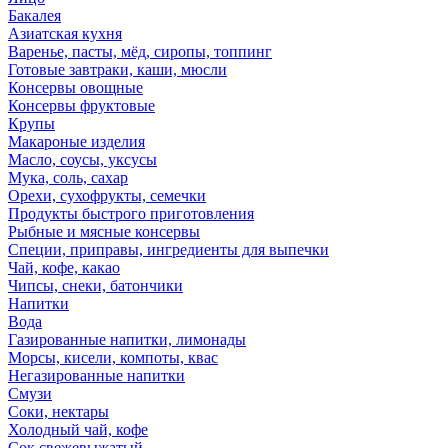
Бакалея
Азиатская кухня
Варенье, пасты, мёд, сиропы, топпинг
Готовые завтраки, каши, мюсли
Консервы овощные
Консервы фруктовые
Крупы
Макароные изделия
Масло, соусы, уксусы
Мука, соль, сахар
Орехи, сухофрукты, семечки
Продукты быстрого приготовления
Рыбные и мясные консервы
Специи, приправы, ингредиенты для выпечки
Чай, кофе, какао
Чипсы, снеки, батончики
Напитки
Вода
Газированные напитки, лимонады
Морсы, кисели, компоты, квас
Негазированные напитки
Смузи
Соки, нектары
Холодный чай, кофе
Сок свежевыжатый