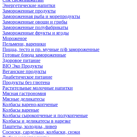
Энергетические напитки
Замороженные продукты
Замороженная рыба и морепродукты
Замороженные овощи и грибы
Замороженные полуфабрикаты
Замороженные фрукты и ягоды
Мороженое
Пельмени, вареники
Пицца, тесто и пр. мучные п/ф замороженные
Готовые блюда замороженные
Здоровое питание
BIO Эко Продукты
Веганские продукты
Диабетическое питание
Продукты без глютена
Растительные молочные напитки
Мясная гастрономия
Мясные деликатесы
Колбасы варено-копченые
Колбасы вареные
Колбасы сырокопченые и полукопченые
Колбасы и деликатесы в нарезке
Паштеты, холодцы, ливер
Сосиски, сардельки, колбаски, снэки