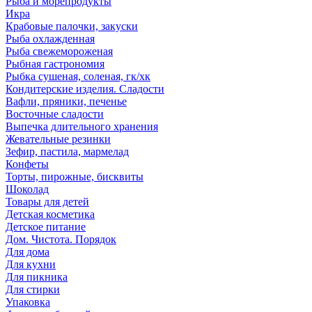
Рыба и морепродукты
Икра
Крабовые палочки, закуски
Рыба охлажденная
Рыба свежемороженая
Рыбная гастрономия
Рыбка сушеная, соленая, гк/хк
Кондитерские изделия. Сладости
Вафли, пряники, печенье
Восточные сладости
Выпечка длительного хранения
Жевательные резинки
Зефир, пастила, мармелад
Конфеты
Торты, пирожные, бисквиты
Шоколад
Товары для детей
Детская косметика
Детское питание
Дом. Чистота. Порядок
Для дома
Для кухни
Для пикника
Для стирки
Упаковка