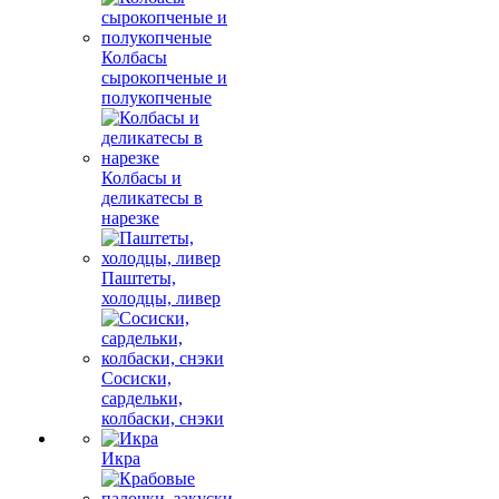
Колбасы
сырокопченые и
полукопченые
Колбасы и
деликатесы в
нарезке
Паштеты,
холодцы, ливер
Сосиски,
сардельки,
колбаски, снэки
Икра