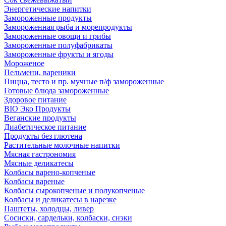
Энергетические напитки
Замороженные продукты
Замороженная рыба и морепродукты
Замороженные овощи и грибы
Замороженные полуфабрикаты
Замороженные фрукты и ягоды
Мороженое
Пельмени, вареники
Пицца, тесто и пр. мучные п/ф замороженные
Готовые блюда замороженные
Здоровое питание
BIO Эко Продукты
Веганские продукты
Диабетическое питание
Продукты без глютена
Растительные молочные напитки
Мясная гастрономия
Мясные деликатесы
Колбасы варено-копченые
Колбасы вареные
Колбасы сырокопченые и полукопченые
Колбасы и деликатесы в нарезке
Паштеты, холодцы, ливер
Сосиски, сардельки, колбаски, снэки