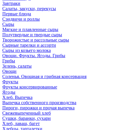
Завтраки
Салаты, закуски, перекусы
Первые блюда
Сэндвичи и роллы
Сыры
Мягкие и плавленные сыры
Полутвердые и твердые сыры
Творожистые и рассольные сыры
Сырные тарелки и ассорти
Сыры из козьего молока
Овощи. Фрукты. Ягоды. Грибы
Грибы
Зелень, салаты
Овощи
Соленья. Овощная и грибная консервация
Фрукты
Фрукты консервированные
Ягоды
Хлеб. Выпечка
Выпечка собственного производства
Пироги, пирожки и прочая выпечка
Свежевыпеченный хлеб
Сушки, баранки, сухари
Хлеб, лаваш, багет
Хлебцы, тарталетки