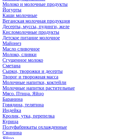
Молоко и молочные продукты
Йогурты
Каши молочные
Веганская молочная продукция
Десерты, муссы, пудинги, желе
Кисломолочные продукты
Детское питание молочное
Майонез
Масло сливочное
Молоко, сливки
Сгущенное молоко
Сметана
Сырки, творожки и десерты
Творог и творожная масса
Молочные напитки, коктейли
Молочные напитки растительные
Мясо. Птица. Яйцо
Баранина
Говядина, телятина
Индейка
Кролик, утка, перепелка
Курица
Полуфабрикаты охлажденные
Свинина
Яйцо