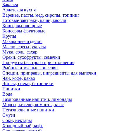
Бакалея
Азиатская кухня
Варенье, пасты, мёд, сиропы, топпинг
Готовые завтраки, каши, мюсли
Консервы овощные
Консервы фруктовые
Крупы
Макароные изделия
Масло, соусы, уксусы
Мука, соль, сахар
Орехи, сухофрукты, семечки
Продукты быстрого приготовления
Рыбные и мясные консервы
Специи, приправы, ингредиенты для выпечки
Чай, кофе, какао
Чипсы, снеки, батончики
Напитки
Вода
Газированные напитки, лимонады
Морсы, кисели, компоты, квас
Негазированные напитки
Смузи
Соки, нектары
Холодный чай, кофе
Сок свежевыжатый