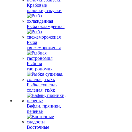
Крабовые
палочки, закуски
Рыба охлажденная
Рыба
свежемороженая
Рыбная
гастрономия
Рыбка сушеная,
соленая, гк/хк
Вафли, пряники,
печенье
Восточные