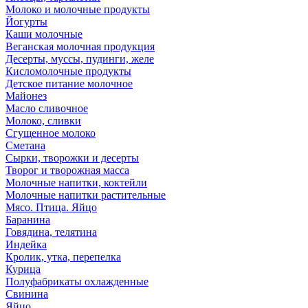
Молоко и молочные продукты
Йогурты
Каши молочные
Веганская молочная продукция
Десерты, муссы, пудинги, желе
Кисломолочные продукты
Детское питание молочное
Майонез
Масло сливочное
Молоко, сливки
Сгущенное молоко
Сметана
Сырки, творожки и десерты
Творог и творожная масса
Молочные напитки, коктейли
Молочные напитки растительные
Мясо. Птица. Яйцо
Баранина
Говядина, телятина
Индейка
Кролик, утка, перепелка
Курица
Полуфабрикаты охлажденные
Свинина
Яйцо