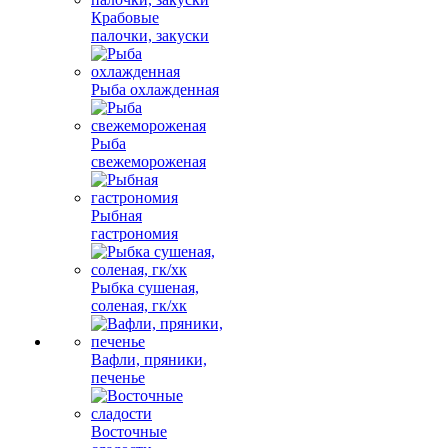
Крабовые
палочки, закуски
Рыба охлажденная
Рыба
свежемороженая
Рыбная
гастрономия
Рыбка сушеная,
соленая, гк/хк
Вафли, пряники,
печенье
Восточные