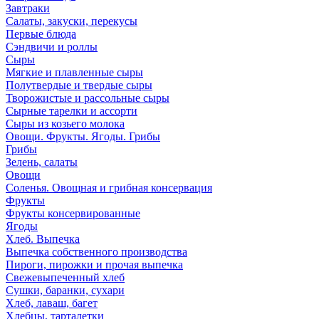
Завтраки
Салаты, закуски, перекусы
Первые блюда
Сэндвичи и роллы
Сыры
Мягкие и плавленные сыры
Полутвердые и твердые сыры
Творожистые и рассольные сыры
Сырные тарелки и ассорти
Сыры из козьего молока
Овощи. Фрукты. Ягоды. Грибы
Грибы
Зелень, салаты
Овощи
Соленья. Овощная и грибная консервация
Фрукты
Фрукты консервированные
Ягоды
Хлеб. Выпечка
Выпечка собственного производства
Пироги, пирожки и прочая выпечка
Свежевыпеченный хлеб
Сушки, баранки, сухари
Хлеб, лаваш, багет
Хлебцы, тарталетки