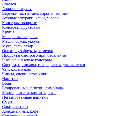
Бакалея
Азиатская кухня
Варенье, пасты, мёд, сиропы, топпинг
Готовые завтраки, каши, мюсли
Консервы овощные
Консервы фруктовые
Крупы
Макароные изделия
Масло, соусы, уксусы
Мука, соль, сахар
Орехи, сухофрукты, семечки
Продукты быстрого приготовления
Рыбные и мясные консервы
Специи, приправы, ингредиенты для выпечки
Чай, кофе, какао
Чипсы, снеки, батончики
Напитки
Вода
Газированные напитки, лимонады
Морсы, кисели, компоты, квас
Негазированные напитки
Смузи
Соки, нектары
Холодный чай, кофе
Сок свежевыжатый