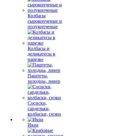
Колбасы
сырокопченые и
полукопченые
Колбасы и
деликатесы в
нарезке
Паштеты,
холодцы, ливер
Сосиски,
сардельки,
колбаски, снэки
Икра