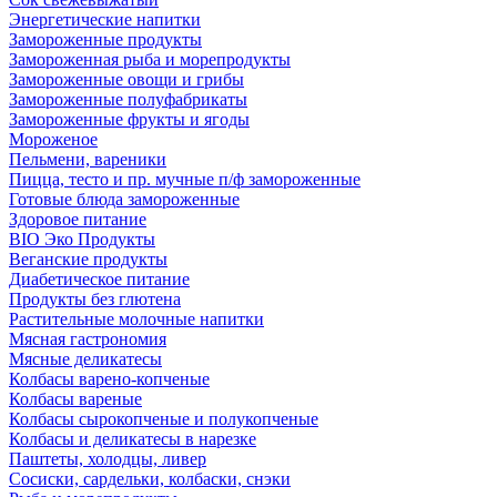
Энергетические напитки
Замороженные продукты
Замороженная рыба и морепродукты
Замороженные овощи и грибы
Замороженные полуфабрикаты
Замороженные фрукты и ягоды
Мороженое
Пельмени, вареники
Пицца, тесто и пр. мучные п/ф замороженные
Готовые блюда замороженные
Здоровое питание
BIO Эко Продукты
Веганские продукты
Диабетическое питание
Продукты без глютена
Растительные молочные напитки
Мясная гастрономия
Мясные деликатесы
Колбасы варено-копченые
Колбасы вареные
Колбасы сырокопченые и полукопченые
Колбасы и деликатесы в нарезке
Паштеты, холодцы, ливер
Сосиски, сардельки, колбаски, снэки