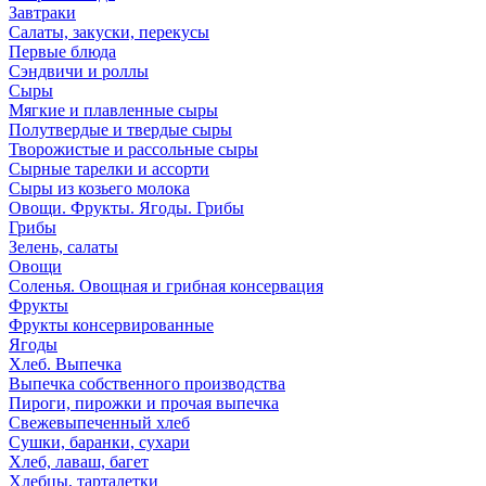
Завтраки
Салаты, закуски, перекусы
Первые блюда
Сэндвичи и роллы
Сыры
Мягкие и плавленные сыры
Полутвердые и твердые сыры
Творожистые и рассольные сыры
Сырные тарелки и ассорти
Сыры из козьего молока
Овощи. Фрукты. Ягоды. Грибы
Грибы
Зелень, салаты
Овощи
Соленья. Овощная и грибная консервация
Фрукты
Фрукты консервированные
Ягоды
Хлеб. Выпечка
Выпечка собственного производства
Пироги, пирожки и прочая выпечка
Свежевыпеченный хлеб
Сушки, баранки, сухари
Хлеб, лаваш, багет
Хлебцы, тарталетки