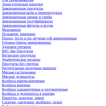
Энергетические напитки
Замороженные продукты
Замороженная рыба и морепродукты
Замороженные овощи и грибы
Замороженные полуфабрикаты
Замороженные фрукты и ягоды
Мороженое
Пельмени, вареники
Пицца, тесто и пр. мучные п/ф замороженные
Готовые блюда замороженные
Здоровое питание
BIO Эко Продукты
Веганские продукты
Диабетическое питание
Продукты без глютена
Растительные молочные напитки
Мясная гастрономия
Мясные деликатесы
Колбасы варено-копченые
Колбасы вареные
Колбасы сырокопченые и полукопченые
Колбасы и деликатесы в нарезке
Паштеты, холодцы, ливер
Сосиски, сардельки, колбаски, снэки