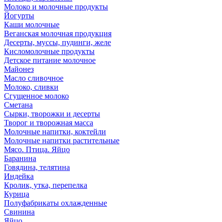
Молоко и молочные продукты
Йогурты
Каши молочные
Веганская молочная продукция
Десерты, муссы, пудинги, желе
Кисломолочные продукты
Детское питание молочное
Майонез
Масло сливочное
Молоко, сливки
Сгущенное молоко
Сметана
Сырки, творожки и десерты
Творог и творожная масса
Молочные напитки, коктейли
Молочные напитки растительные
Мясо. Птица. Яйцо
Баранина
Говядина, телятина
Индейка
Кролик, утка, перепелка
Курица
Полуфабрикаты охлажденные
Свинина
Яйцо