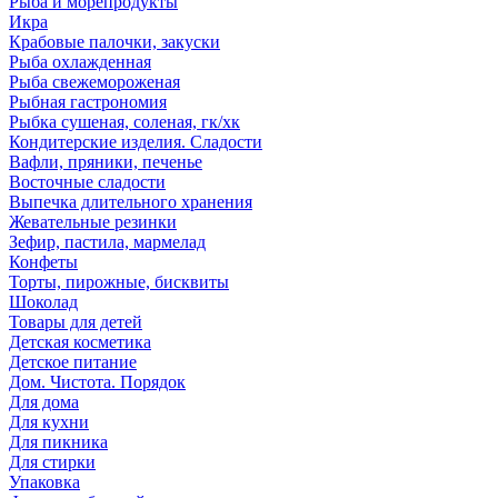
Рыба и морепродукты
Икра
Крабовые палочки, закуски
Рыба охлажденная
Рыба свежемороженая
Рыбная гастрономия
Рыбка сушеная, соленая, гк/хк
Кондитерские изделия. Сладости
Вафли, пряники, печенье
Восточные сладости
Выпечка длительного хранения
Жевательные резинки
Зефир, пастила, мармелад
Конфеты
Торты, пирожные, бисквиты
Шоколад
Товары для детей
Детская косметика
Детское питание
Дом. Чистота. Порядок
Для дома
Для кухни
Для пикника
Для стирки
Упаковка