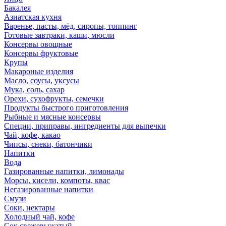
Бакалея
Азиатская кухня
Варенье, пасты, мёд, сиропы, топпинг
Готовые завтраки, каши, мюсли
Консервы овощные
Консервы фруктовые
Крупы
Макароные изделия
Масло, соусы, уксусы
Мука, соль, сахар
Орехи, сухофрукты, семечки
Продукты быстрого приготовления
Рыбные и мясные консервы
Специи, приправы, ингредиенты для выпечки
Чай, кофе, какао
Чипсы, снеки, батончики
Напитки
Вода
Газированные напитки, лимонады
Морсы, кисели, компоты, квас
Негазированные напитки
Смузи
Соки, нектары
Холодный чай, кофе
Сок свежевыжатый