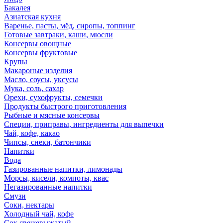
Бакалея
Азиатская кухня
Варенье, пасты, мёд, сиропы, топпинг
Готовые завтраки, каши, мюсли
Консервы овощные
Консервы фруктовые
Крупы
Макароные изделия
Масло, соусы, уксусы
Мука, соль, сахар
Орехи, сухофрукты, семечки
Продукты быстрого приготовления
Рыбные и мясные консервы
Специи, приправы, ингредиенты для выпечки
Чай, кофе, какао
Чипсы, снеки, батончики
Напитки
Вода
Газированные напитки, лимонады
Морсы, кисели, компоты, квас
Негазированные напитки
Смузи
Соки, нектары
Холодный чай, кофе
Сок свежевыжатый