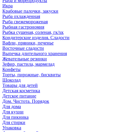
Рыба и морепродукты
Икра
Крабовые палочки, закуски
Рыба охлажденная
Рыба свежемороженая
Рыбная гастрономия
Рыбка сушеная, соленая, гк/хк
Кондитерские изделия. Сладости
Вафли, пряники, печенье
Восточные сладости
Выпечка длительного хранения
Жевательные резинки
Зефир, пастила, мармелад
Конфеты
Торты, пирожные, бисквиты
Шоколад
Товары для детей
Детская косметика
Детское питание
Дом. Чистота. Порядок
Для дома
Для кухни
Для пикника
Для стирки
Упаковка