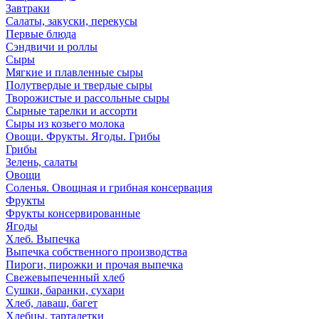
Завтраки
Салаты, закуски, перекусы
Первые блюда
Сэндвичи и роллы
Сыры
Мягкие и плавленные сыры
Полутвердые и твердые сыры
Творожистые и рассольные сыры
Сырные тарелки и ассорти
Сыры из козьего молока
Овощи. Фрукты. Ягоды. Грибы
Грибы
Зелень, салаты
Овощи
Соленья. Овощная и грибная консервация
Фрукты
Фрукты консервированные
Ягоды
Хлеб. Выпечка
Выпечка собственного производства
Пироги, пирожки и прочая выпечка
Свежевыпеченный хлеб
Сушки, баранки, сухари
Хлеб, лаваш, багет
Хлебцы, тарталетки