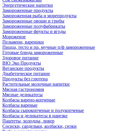
Энергетические напитки
Замороженные продукты
Замороженная рыба и морепродукты
Замороженные овощи и грибы
Замороженные полуфабрикаты
Замороженные фрукты и ягоды
Мороженое
Пельмени, вареники
Пицца, тесто и пр. мучные п/ф замороженные
Готовые блюда замороженные
Здоровое питание
BIO Эко Продукты
Веганские продукты
Диабетическое питание
Продукты без глютена
Растительные молочные напитки
Мясная гастрономия
Мясные деликатесы
Колбасы варено-копченые
Колбасы вареные
Колбасы сырокопченые и полукопченые
Колбасы и деликатесы в нарезке
Паштеты, холодцы, ливер
Сосиски, сардельки, колбаски, снэки