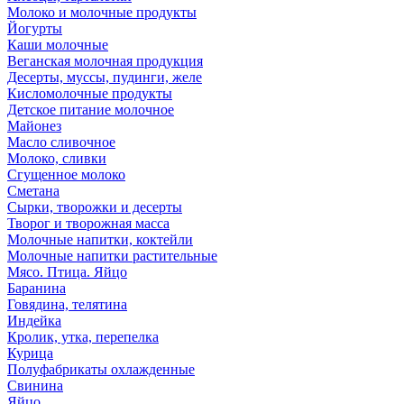
Молоко и молочные продукты
Йогурты
Каши молочные
Веганская молочная продукция
Десерты, муссы, пудинги, желе
Кисломолочные продукты
Детское питание молочное
Майонез
Масло сливочное
Молоко, сливки
Сгущенное молоко
Сметана
Сырки, творожки и десерты
Творог и творожная масса
Молочные напитки, коктейли
Молочные напитки растительные
Мясо. Птица. Яйцо
Баранина
Говядина, телятина
Индейка
Кролик, утка, перепелка
Курица
Полуфабрикаты охлажденные
Свинина
Яйцо