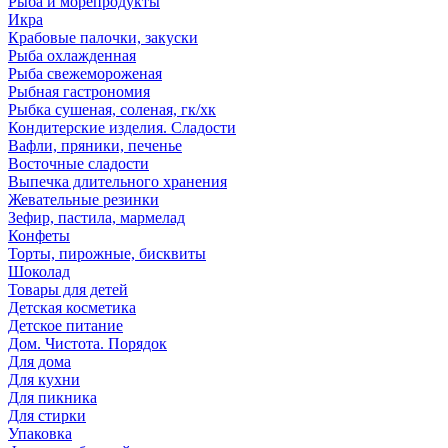
Рыба и морепродукты
Икра
Крабовые палочки, закуски
Рыба охлажденная
Рыба свежемороженая
Рыбная гастрономия
Рыбка сушеная, соленая, гк/хк
Кондитерские изделия. Сладости
Вафли, пряники, печенье
Восточные сладости
Выпечка длительного хранения
Жевательные резинки
Зефир, пастила, мармелад
Конфеты
Торты, пирожные, бисквиты
Шоколад
Товары для детей
Детская косметика
Детское питание
Дом. Чистота. Порядок
Для дома
Для кухни
Для пикника
Для стирки
Упаковка