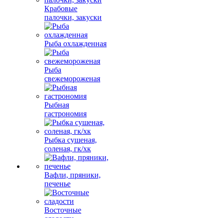
Крабовые
палочки, закуски
Рыба охлажденная
Рыба
свежемороженая
Рыбная
гастрономия
Рыбка сушеная,
соленая, гк/хк
Вафли, пряники,
печенье
Восточные