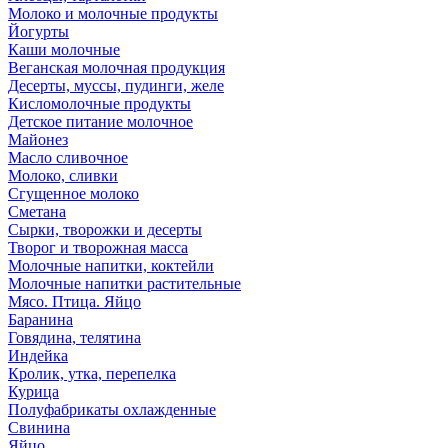
Молоко и молочные продукты
Йогурты
Каши молочные
Веганская молочная продукция
Десерты, муссы, пудинги, желе
Кисломолочные продукты
Детское питание молочное
Майонез
Масло сливочное
Молоко, сливки
Сгущенное молоко
Сметана
Сырки, творожки и десерты
Творог и творожная масса
Молочные напитки, коктейли
Молочные напитки растительные
Мясо. Птица. Яйцо
Баранина
Говядина, телятина
Индейка
Кролик, утка, перепелка
Курица
Полуфабрикаты охлажденные
Свинина
Яйцо