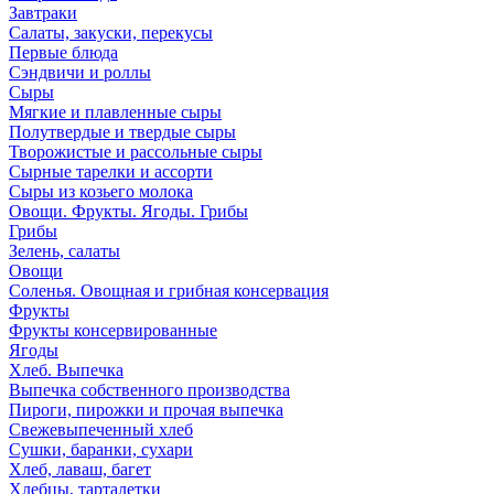
Завтраки
Салаты, закуски, перекусы
Первые блюда
Сэндвичи и роллы
Сыры
Мягкие и плавленные сыры
Полутвердые и твердые сыры
Творожистые и рассольные сыры
Сырные тарелки и ассорти
Сыры из козьего молока
Овощи. Фрукты. Ягоды. Грибы
Грибы
Зелень, салаты
Овощи
Соленья. Овощная и грибная консервация
Фрукты
Фрукты консервированные
Ягоды
Хлеб. Выпечка
Выпечка собственного производства
Пироги, пирожки и прочая выпечка
Свежевыпеченный хлеб
Сушки, баранки, сухари
Хлеб, лаваш, багет
Хлебцы, тарталетки