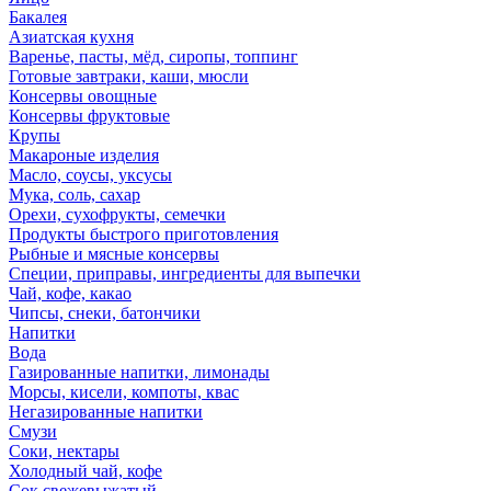
Бакалея
Азиатская кухня
Варенье, пасты, мёд, сиропы, топпинг
Готовые завтраки, каши, мюсли
Консервы овощные
Консервы фруктовые
Крупы
Макароные изделия
Масло, соусы, уксусы
Мука, соль, сахар
Орехи, сухофрукты, семечки
Продукты быстрого приготовления
Рыбные и мясные консервы
Специи, приправы, ингредиенты для выпечки
Чай, кофе, какао
Чипсы, снеки, батончики
Напитки
Вода
Газированные напитки, лимонады
Морсы, кисели, компоты, квас
Негазированные напитки
Смузи
Соки, нектары
Холодный чай, кофе
Сок свежевыжатый