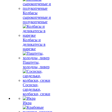
Колбасы
сырокопченые и
полукопченые
Колбасы и
деликатесы в
нарезке
Паштеты,
холодцы, ливер
Сосиски,
сардельки,
колбаски, снэки
Икра