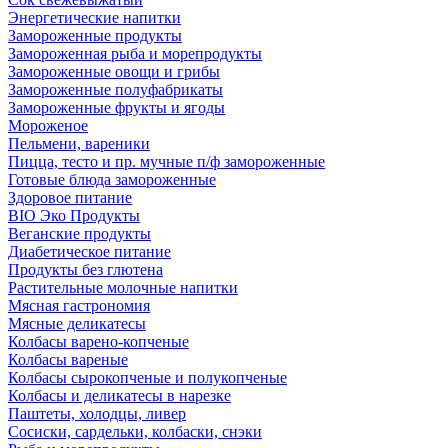
Энергетические напитки
Замороженные продукты
Замороженная рыба и морепродукты
Замороженные овощи и грибы
Замороженные полуфабрикаты
Замороженные фрукты и ягоды
Мороженое
Пельмени, вареники
Пицца, тесто и пр. мучные п/ф замороженные
Готовые блюда замороженные
Здоровое питание
BIO Эко Продукты
Веганские продукты
Диабетическое питание
Продукты без глютена
Растительные молочные напитки
Мясная гастрономия
Мясные деликатесы
Колбасы варено-копченые
Колбасы вареные
Колбасы сырокопченые и полукопченые
Колбасы и деликатесы в нарезке
Паштеты, холодцы, ливер
Сосиски, сардельки, колбаски, снэки