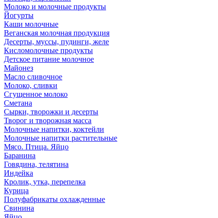
Молоко и молочные продукты
Йогурты
Каши молочные
Веганская молочная продукция
Десерты, муссы, пудинги, желе
Кисломолочные продукты
Детское питание молочное
Майонез
Масло сливочное
Молоко, сливки
Сгущенное молоко
Сметана
Сырки, творожки и десерты
Творог и творожная масса
Молочные напитки, коктейли
Молочные напитки растительные
Мясо. Птица. Яйцо
Баранина
Говядина, телятина
Индейка
Кролик, утка, перепелка
Курица
Полуфабрикаты охлажденные
Свинина
Яйцо