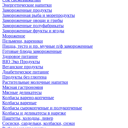
Энергетические напитки
Замороженные продукты
Замороженная рыба и морепродукты
Замороженные овощи и грибы
Замороженные полуфабрикаты
Замороженные фрукты и ягоды
Мороженое
Пельмени, вареники
Пицца, тесто и пр. мучные п/ф замороженные
Готовые блюда замороженные
Здоровое питание
BIO Эко Продукты
Веганские продукты
Диабетическое питание
Продукты без глютена
Растительные молочные напитки
Мясная гастрономия
Мясные деликатесы
Колбасы варено-копченые
Колбасы вареные
Колбасы сырокопченые и полукопченые
Колбасы и деликатесы в нарезке
Паштеты, холодцы, ливер
Сосиски, сардельки, колбаски, снэки