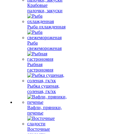
Крабовые
палочки, закуски
Рыба охлажденная
Рыба
свежемороженая
Рыбная
гастрономия
Рыбка сушеная,
соленая, гк/хк
Вафли, пряники,
печенье
Восточные