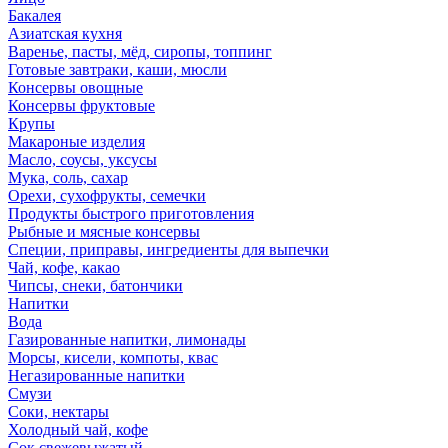
Бакалея
Азиатская кухня
Варенье, пасты, мёд, сиропы, топпинг
Готовые завтраки, каши, мюсли
Консервы овощные
Консервы фруктовые
Крупы
Макароные изделия
Масло, соусы, уксусы
Мука, соль, сахар
Орехи, сухофрукты, семечки
Продукты быстрого приготовления
Рыбные и мясные консервы
Специи, приправы, ингредиенты для выпечки
Чай, кофе, какао
Чипсы, снеки, батончики
Напитки
Вода
Газированные напитки, лимонады
Морсы, кисели, компоты, квас
Негазированные напитки
Смузи
Соки, нектары
Холодный чай, кофе
Сок свежевыжатый