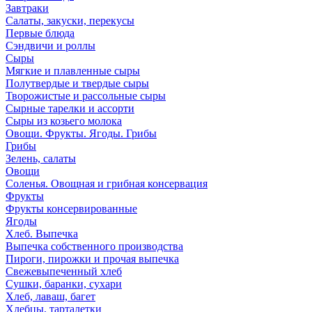
Завтраки
Салаты, закуски, перекусы
Первые блюда
Сэндвичи и роллы
Сыры
Мягкие и плавленные сыры
Полутвердые и твердые сыры
Творожистые и рассольные сыры
Сырные тарелки и ассорти
Сыры из козьего молока
Овощи. Фрукты. Ягоды. Грибы
Грибы
Зелень, салаты
Овощи
Соленья. Овощная и грибная консервация
Фрукты
Фрукты консервированные
Ягоды
Хлеб. Выпечка
Выпечка собственного производства
Пироги, пирожки и прочая выпечка
Свежевыпеченный хлеб
Сушки, баранки, сухари
Хлеб, лаваш, багет
Хлебцы, тарталетки