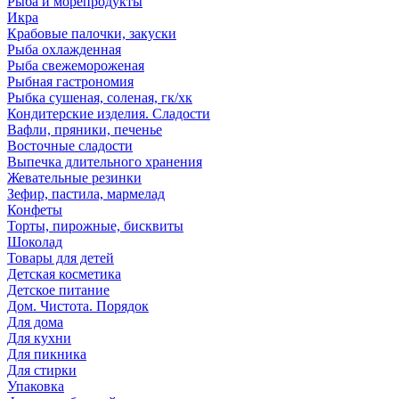
Рыба и морепродукты
Икра
Крабовые палочки, закуски
Рыба охлажденная
Рыба свежемороженая
Рыбная гастрономия
Рыбка сушеная, соленая, гк/хк
Кондитерские изделия. Сладости
Вафли, пряники, печенье
Восточные сладости
Выпечка длительного хранения
Жевательные резинки
Зефир, пастила, мармелад
Конфеты
Торты, пирожные, бисквиты
Шоколад
Товары для детей
Детская косметика
Детское питание
Дом. Чистота. Порядок
Для дома
Для кухни
Для пикника
Для стирки
Упаковка