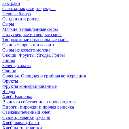
Завтраки
Салаты, закуски, перекусы
Первые блюда
Сэндвичи и роллы
Сыры
Мягкие и плавленные сыры
Полутвердые и твердые сыры
Творожистые и рассольные сыры
Сырные тарелки и ассорти
Сыры из козьего молока
Овощи. Фрукты. Ягоды. Грибы
Грибы
Зелень, салаты
Овощи
Соленья. Овощная и грибная консервация
Фрукты
Фрукты консервированные
Ягоды
Хлеб. Выпечка
Выпечка собственного производства
Пироги, пирожки и прочая выпечка
Свежевыпеченный хлеб
Сушки, баранки, сухари
Хлеб, лаваш, багет
Хлебцы, тарталетки