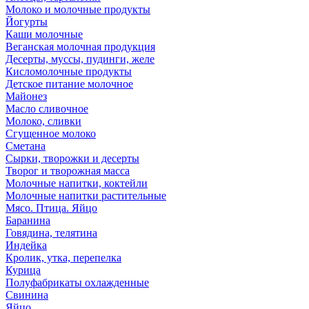
Молоко и молочные продукты
Йогурты
Каши молочные
Веганская молочная продукция
Десерты, муссы, пудинги, желе
Кисломолочные продукты
Детское питание молочное
Майонез
Масло сливочное
Молоко, сливки
Сгущенное молоко
Сметана
Сырки, творожки и десерты
Творог и творожная масса
Молочные напитки, коктейли
Молочные напитки растительные
Мясо. Птица. Яйцо
Баранина
Говядина, телятина
Индейка
Кролик, утка, перепелка
Курица
Полуфабрикаты охлажденные
Свинина
Яйцо