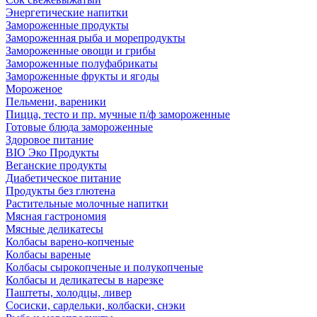
Энергетические напитки
Замороженные продукты
Замороженная рыба и морепродукты
Замороженные овощи и грибы
Замороженные полуфабрикаты
Замороженные фрукты и ягоды
Мороженое
Пельмени, вареники
Пицца, тесто и пр. мучные п/ф замороженные
Готовые блюда замороженные
Здоровое питание
BIO Эко Продукты
Веганские продукты
Диабетическое питание
Продукты без глютена
Растительные молочные напитки
Мясная гастрономия
Мясные деликатесы
Колбасы варено-копченые
Колбасы вареные
Колбасы сырокопченые и полукопченые
Колбасы и деликатесы в нарезке
Паштеты, холодцы, ливер
Сосиски, сардельки, колбаски, снэки