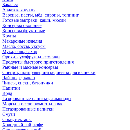
Бакалея
Азиатская кухня
Варенье, пасты, мёд, сиропы, топпинг
Готовые завтраки, каши, мюсли
Консервы овощные
Консервы фруктовые
Крупы
Макароные изделия
Масло, соусы, уксусы
Мука, соль, сахар
Орехи, сухофрукты, семечки
Продукты быстрого приготовления
Рыбные и мясные консервы
Специи, приправы, ингредиенты для выпечки
Чай, кофе, какао
Чипсы, снеки, батончики
Напитки
Вода
Газированные напитки, лимонады
Морсы, кисели, компоты, квас
Негазированные напитки
Смузи
Соки, нектары
Холодный чай, кофе
Сок свежевыжатый