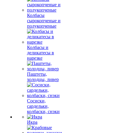
Колбасы
сырокопченые и
полукопченые
Колбасы и
деликатесы в
нарезке
Паштеты,
холодцы, ливер
Сосиски,
сардельки,
колбаски, снэки
Икра