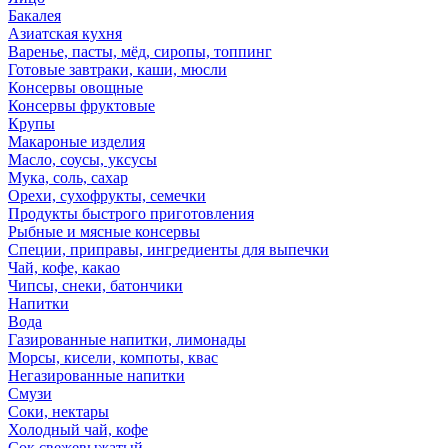
Бакалея
Азиатская кухня
Варенье, пасты, мёд, сиропы, топпинг
Готовые завтраки, каши, мюсли
Консервы овощные
Консервы фруктовые
Крупы
Макароные изделия
Масло, соусы, уксусы
Мука, соль, сахар
Орехи, сухофрукты, семечки
Продукты быстрого приготовления
Рыбные и мясные консервы
Специи, приправы, ингредиенты для выпечки
Чай, кофе, какао
Чипсы, снеки, батончики
Напитки
Вода
Газированные напитки, лимонады
Морсы, кисели, компоты, квас
Негазированные напитки
Смузи
Соки, нектары
Холодный чай, кофе
Сок свежевыжатый