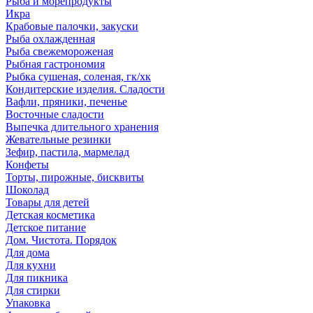
Рыба и морепродукты
Икра
Крабовые палочки, закуски
Рыба охлажденная
Рыба свежемороженая
Рыбная гастрономия
Рыбка сушеная, соленая, гк/хк
Кондитерские изделия. Сладости
Вафли, пряники, печенье
Восточные сладости
Выпечка длительного хранения
Жевательные резинки
Зефир, пастила, мармелад
Конфеты
Торты, пирожные, бисквиты
Шоколад
Товары для детей
Детская косметика
Детское питание
Дом. Чистота. Порядок
Для дома
Для кухни
Для пикника
Для стирки
Упаковка