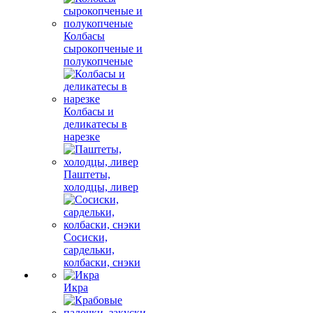
Колбасы
сырокопченые и
полукопченые
Колбасы и
деликатесы в
нарезке
Паштеты,
холодцы, ливер
Сосиски,
сардельки,
колбаски, снэки
Икра