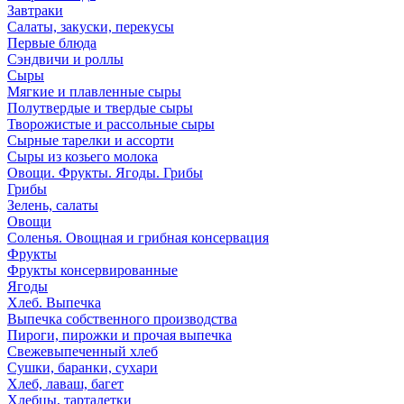
Завтраки
Салаты, закуски, перекусы
Первые блюда
Сэндвичи и роллы
Сыры
Мягкие и плавленные сыры
Полутвердые и твердые сыры
Творожистые и рассольные сыры
Сырные тарелки и ассорти
Сыры из козьего молока
Овощи. Фрукты. Ягоды. Грибы
Грибы
Зелень, салаты
Овощи
Соленья. Овощная и грибная консервация
Фрукты
Фрукты консервированные
Ягоды
Хлеб. Выпечка
Выпечка собственного производства
Пироги, пирожки и прочая выпечка
Свежевыпеченный хлеб
Сушки, баранки, сухари
Хлеб, лаваш, багет
Хлебцы, тарталетки