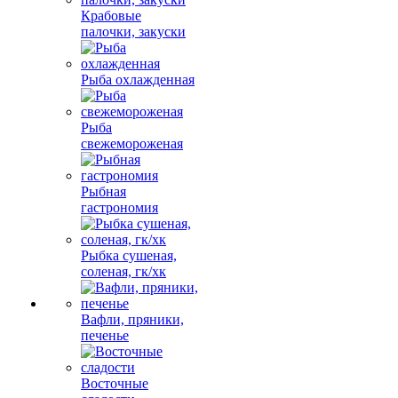
Крабовые
палочки, закуски
Рыба охлажденная
Рыба
свежемороженая
Рыбная
гастрономия
Рыбка сушеная,
соленая, гк/хк
Вафли, пряники,
печенье
Восточные