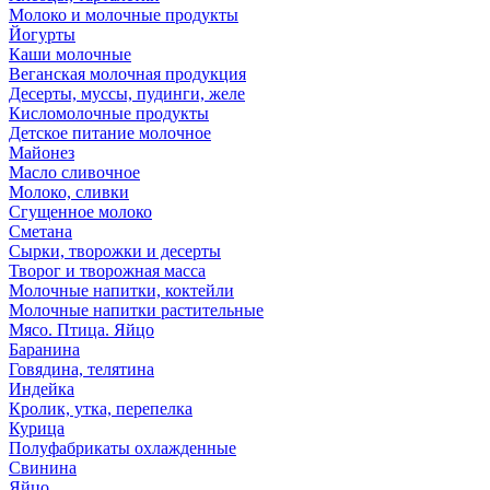
Молоко и молочные продукты
Йогурты
Каши молочные
Веганская молочная продукция
Десерты, муссы, пудинги, желе
Кисломолочные продукты
Детское питание молочное
Майонез
Масло сливочное
Молоко, сливки
Сгущенное молоко
Сметана
Сырки, творожки и десерты
Творог и творожная масса
Молочные напитки, коктейли
Молочные напитки растительные
Мясо. Птица. Яйцо
Баранина
Говядина, телятина
Индейка
Кролик, утка, перепелка
Курица
Полуфабрикаты охлажденные
Свинина
Яйцо