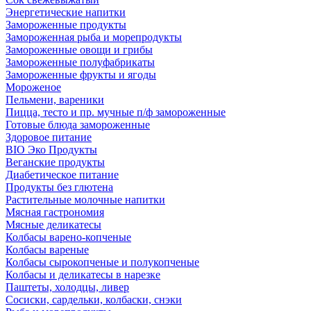
Энергетические напитки
Замороженные продукты
Замороженная рыба и морепродукты
Замороженные овощи и грибы
Замороженные полуфабрикаты
Замороженные фрукты и ягоды
Мороженое
Пельмени, вареники
Пицца, тесто и пр. мучные п/ф замороженные
Готовые блюда замороженные
Здоровое питание
BIO Эко Продукты
Веганские продукты
Диабетическое питание
Продукты без глютена
Растительные молочные напитки
Мясная гастрономия
Мясные деликатесы
Колбасы варено-копченые
Колбасы вареные
Колбасы сырокопченые и полукопченые
Колбасы и деликатесы в нарезке
Паштеты, холодцы, ливер
Сосиски, сардельки, колбаски, снэки