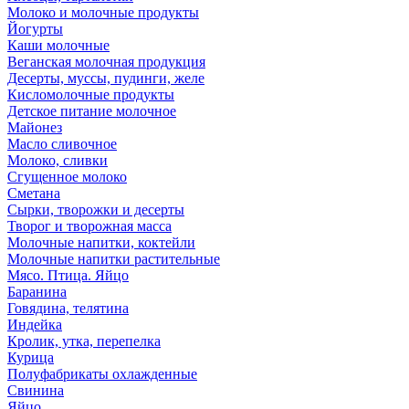
Молоко и молочные продукты
Йогурты
Каши молочные
Веганская молочная продукция
Десерты, муссы, пудинги, желе
Кисломолочные продукты
Детское питание молочное
Майонез
Масло сливочное
Молоко, сливки
Сгущенное молоко
Сметана
Сырки, творожки и десерты
Творог и творожная масса
Молочные напитки, коктейли
Молочные напитки растительные
Мясо. Птица. Яйцо
Баранина
Говядина, телятина
Индейка
Кролик, утка, перепелка
Курица
Полуфабрикаты охлажденные
Свинина
Яйцо