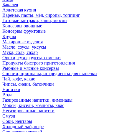
Бакалея
Азиатская кухня
Варенье, пасты, мёд, сиропы, топпинг
Готовые завтраки, каши, мюсли
Консервы овощные
Консервы фруктовые
Крупы
Макароные изделия
Масло, соусы, уксусы
Мука, соль, сахар
Орехи, сухофрукты, семечки
Продукты быстрого приготовления
Рыбные и мясные консервы
Специи, приправы, ингредиенты для выпечки
Чай, кофе, какао
Чипсы, снеки, батончики
Напитки
Вода
Газированные напитки, лимонады
Морсы, кисели, компоты, квас
Негазированные напитки
Смузи
Соки, нектары
Холодный чай, кофе
Сок свежевыжатый