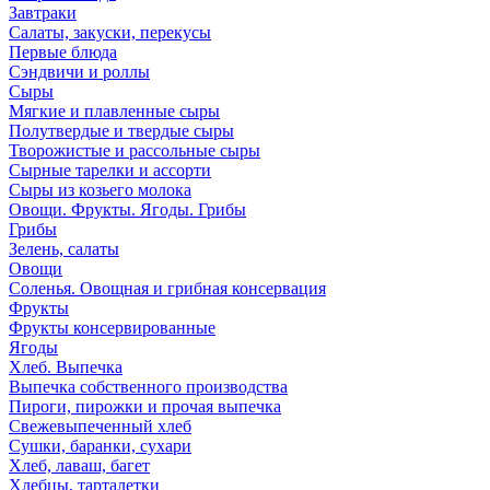
Завтраки
Салаты, закуски, перекусы
Первые блюда
Сэндвичи и роллы
Сыры
Мягкие и плавленные сыры
Полутвердые и твердые сыры
Творожистые и рассольные сыры
Сырные тарелки и ассорти
Сыры из козьего молока
Овощи. Фрукты. Ягоды. Грибы
Грибы
Зелень, салаты
Овощи
Соленья. Овощная и грибная консервация
Фрукты
Фрукты консервированные
Ягоды
Хлеб. Выпечка
Выпечка собственного производства
Пироги, пирожки и прочая выпечка
Свежевыпеченный хлеб
Сушки, баранки, сухари
Хлеб, лаваш, багет
Хлебцы, тарталетки