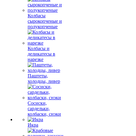
Колбасы
сырокопченые и
полукопченые
Колбасы и
деликатесы в
нарезке
Паштеты,
холодцы, ливер
Сосиски,
сардельки,
колбаски, снэки
Икра