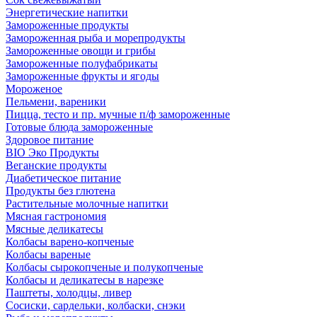
Энергетические напитки
Замороженные продукты
Замороженная рыба и морепродукты
Замороженные овощи и грибы
Замороженные полуфабрикаты
Замороженные фрукты и ягоды
Мороженое
Пельмени, вареники
Пицца, тесто и пр. мучные п/ф замороженные
Готовые блюда замороженные
Здоровое питание
BIO Эко Продукты
Веганские продукты
Диабетическое питание
Продукты без глютена
Растительные молочные напитки
Мясная гастрономия
Мясные деликатесы
Колбасы варено-копченые
Колбасы вареные
Колбасы сырокопченые и полукопченые
Колбасы и деликатесы в нарезке
Паштеты, холодцы, ливер
Сосиски, сардельки, колбаски, снэки