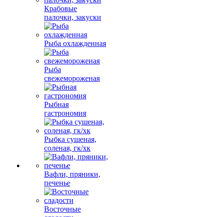
Крабовые
палочки, закуски
Рыба охлажденная
Рыба
свежемороженая
Рыбная
гастрономия
Рыбка сушеная,
соленая, гк/хк
Вафли, пряники,
печенье
Восточные