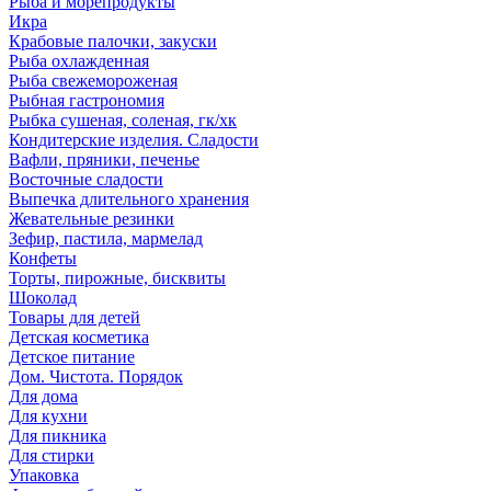
Рыба и морепродукты
Икра
Крабовые палочки, закуски
Рыба охлажденная
Рыба свежемороженая
Рыбная гастрономия
Рыбка сушеная, соленая, гк/хк
Кондитерские изделия. Сладости
Вафли, пряники, печенье
Восточные сладости
Выпечка длительного хранения
Жевательные резинки
Зефир, пастила, мармелад
Конфеты
Торты, пирожные, бисквиты
Шоколад
Товары для детей
Детская косметика
Детское питание
Дом. Чистота. Порядок
Для дома
Для кухни
Для пикника
Для стирки
Упаковка