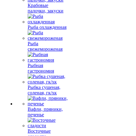
Крабовые
палочки, закуски
Рыба охлажденная
Рыба
свежемороженая
Рыбная
гастрономия
Рыбка сушеная,
соленая, гк/хк
Вафли, пряники,
печенье
Восточные