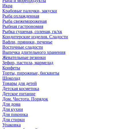
Рыба и морепродукты
Икра
Крабовые палочки, закуски
Рыба охлажденная
Рыба свежемороженая
Рыбная гастрономия
Рыбка сушеная, соленая, гк/хк
Кондитерские изделия. Сладости
Вафли, пряники, печенье
Восточные сладости
Выпечка длительного хранения
Жевательные резинки
Зефир, пастила, мармелад
Конфеты
Торты, пирожные, бисквиты
Шоколад
Товары для детей
Детская косметика
Детское питание
Дом. Чистота. Порядок
Для дома
Для кухни
Для пикника
Для стирки
Упаковка