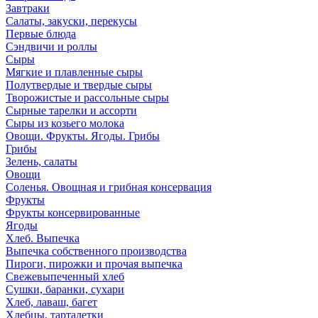
Завтраки
Салаты, закуски, перекусы
Первые блюда
Сэндвичи и роллы
Сыры
Мягкие и плавленные сыры
Полутвердые и твердые сыры
Творожистые и рассольные сыры
Сырные тарелки и ассорти
Сыры из козьего молока
Овощи. Фрукты. Ягоды. Грибы
Грибы
Зелень, салаты
Овощи
Соленья. Овощная и грибная консервация
Фрукты
Фрукты консервированные
Ягоды
Хлеб. Выпечка
Выпечка собственного производства
Пироги, пирожки и прочая выпечка
Свежевыпеченный хлеб
Сушки, баранки, сухари
Хлеб, лаваш, багет
Хлебцы, тарталетки