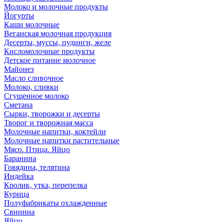
Молоко и молочные продукты
Йогурты
Каши молочные
Веганская молочная продукция
Десерты, муссы, пудинги, желе
Кисломолочные продукты
Детское питание молочное
Майонез
Масло сливочное
Молоко, сливки
Сгущенное молоко
Сметана
Сырки, творожки и десерты
Творог и творожная масса
Молочные напитки, коктейли
Молочные напитки растительные
Мясо. Птица. Яйцо
Баранина
Говядина, телятина
Индейка
Кролик, утка, перепелка
Курица
Полуфабрикаты охлажденные
Свинина
Яйцо