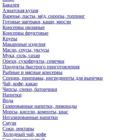
Бакалея
Азиатская кухня
Варенье, пасты, мёд, сиропы, топпинг
Готовые завтраки, каши, мюсли
Консервы овощные
Консервы фруктовые
Крупы
Макароные изделия
Масло, соусы, уксусы
Мука, соль, сахар
Орехи, сухофрукты, семечки
Продукты быстрого приготовления
Рыбные и мясные консервы
Специи, приправы, ингредиенты для выпечки
Чай, кофе, какао
Чипсы, снеки, батончики
Напитки
Вода
Газированные напитки, лимонады
Морсы, кисели, компоты, квас
Негазированные напитки
Смузи
Соки, нектары
Холодный чай, кофе
Сок свежевыжатый