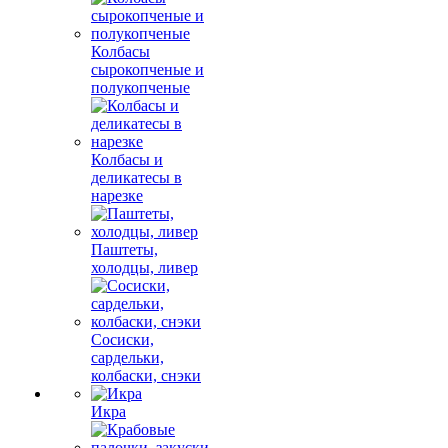
Колбасы
сырокопченые и
полукопченые
Колбасы и
деликатесы в
нарезке
Паштеты,
холодцы, ливер
Сосиски,
сардельки,
колбаски, снэки
Икра