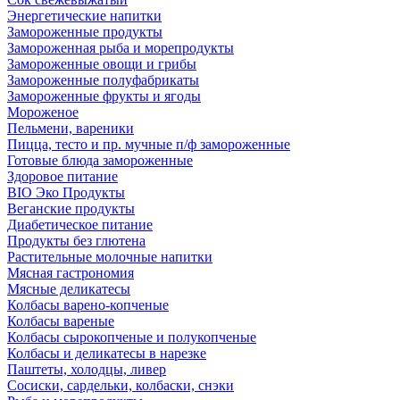
Энергетические напитки
Замороженные продукты
Замороженная рыба и морепродукты
Замороженные овощи и грибы
Замороженные полуфабрикаты
Замороженные фрукты и ягоды
Мороженое
Пельмени, вареники
Пицца, тесто и пр. мучные п/ф замороженные
Готовые блюда замороженные
Здоровое питание
BIO Эко Продукты
Веганские продукты
Диабетическое питание
Продукты без глютена
Растительные молочные напитки
Мясная гастрономия
Мясные деликатесы
Колбасы варено-копченые
Колбасы вареные
Колбасы сырокопченые и полукопченые
Колбасы и деликатесы в нарезке
Паштеты, холодцы, ливер
Сосиски, сардельки, колбаски, снэки