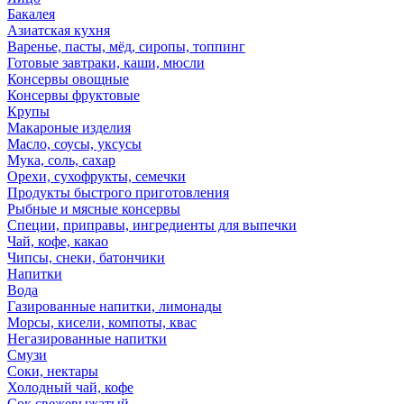
Бакалея
Азиатская кухня
Варенье, пасты, мёд, сиропы, топпинг
Готовые завтраки, каши, мюсли
Консервы овощные
Консервы фруктовые
Крупы
Макароные изделия
Масло, соусы, уксусы
Мука, соль, сахар
Орехи, сухофрукты, семечки
Продукты быстрого приготовления
Рыбные и мясные консервы
Специи, приправы, ингредиенты для выпечки
Чай, кофе, какао
Чипсы, снеки, батончики
Напитки
Вода
Газированные напитки, лимонады
Морсы, кисели, компоты, квас
Негазированные напитки
Смузи
Соки, нектары
Холодный чай, кофе
Сок свежевыжатый