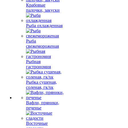
Крабовые
палочки, закуски
Рыба охлажденная
Рыба
свежемороженая
Рыбная
гастрономия
Рыбка сушеная,
соленая, гк/хк
Вафли, пряники,
печенье
Восточные