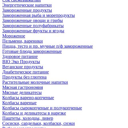
Энергетические напитки
Замороженные продукты
Замороженная рыба и морепродукты
Замороженные овощи и грибы
Замороженные полуфабрикаты
Замороженные фрукты и ягоды
Мороженое
Пельмени, вареники
Пицца, тесто и пр. мучные п/ф замороженные
Готовые блюда замороженные
Здоровое питание
BIO Эко Продукты
Веганские продукты
Диабетическое питание
Продукты без глютена
Растительные молочные напитки
Мясная гастрономия
Мясные деликатесы
Колбасы варено-копченые
Колбасы вареные
Колбасы сырокопченые и полукопченые
Колбасы и деликатесы в нарезке
Паштеты, холодцы, ливер
Сосиски, сардельки, колбаски, снэки