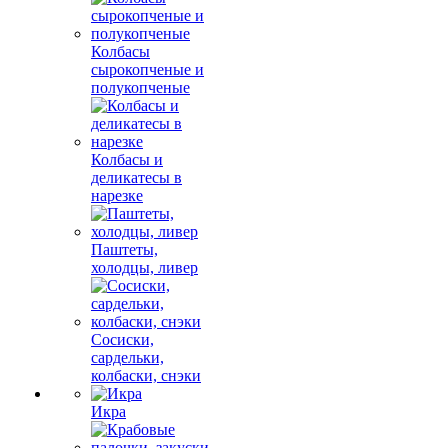
Колбасы
сырокопченые и
полукопченые
Колбасы и
деликатесы в
нарезке
Паштеты,
холодцы, ливер
Сосиски,
сардельки,
колбаски, снэки
Икра