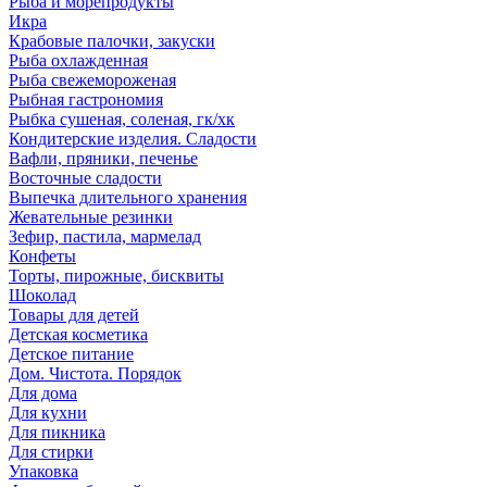
Рыба и морепродукты
Икра
Крабовые палочки, закуски
Рыба охлажденная
Рыба свежемороженая
Рыбная гастрономия
Рыбка сушеная, соленая, гк/хк
Кондитерские изделия. Сладости
Вафли, пряники, печенье
Восточные сладости
Выпечка длительного хранения
Жевательные резинки
Зефир, пастила, мармелад
Конфеты
Торты, пирожные, бисквиты
Шоколад
Товары для детей
Детская косметика
Детское питание
Дом. Чистота. Порядок
Для дома
Для кухни
Для пикника
Для стирки
Упаковка