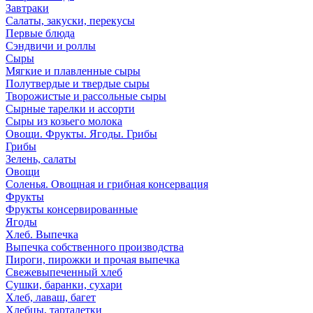
Завтраки
Салаты, закуски, перекусы
Первые блюда
Сэндвичи и роллы
Сыры
Мягкие и плавленные сыры
Полутвердые и твердые сыры
Творожистые и рассольные сыры
Сырные тарелки и ассорти
Сыры из козьего молока
Овощи. Фрукты. Ягоды. Грибы
Грибы
Зелень, салаты
Овощи
Соленья. Овощная и грибная консервация
Фрукты
Фрукты консервированные
Ягоды
Хлеб. Выпечка
Выпечка собственного производства
Пироги, пирожки и прочая выпечка
Свежевыпеченный хлеб
Сушки, баранки, сухари
Хлеб, лаваш, багет
Хлебцы, тарталетки