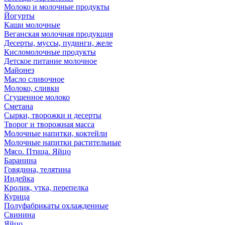
Молоко и молочные продукты
Йогурты
Каши молочные
Веганская молочная продукция
Десерты, муссы, пудинги, желе
Кисломолочные продукты
Детское питание молочное
Майонез
Масло сливочное
Молоко, сливки
Сгущенное молоко
Сметана
Сырки, творожки и десерты
Творог и творожная масса
Молочные напитки, коктейли
Молочные напитки растительные
Мясо. Птица. Яйцо
Баранина
Говядина, телятина
Индейка
Кролик, утка, перепелка
Курица
Полуфабрикаты охлажденные
Свинина
Яйцо