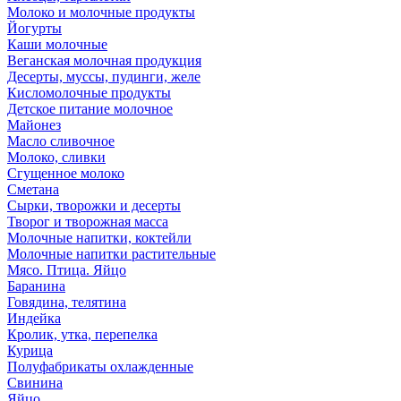
Молоко и молочные продукты
Йогурты
Каши молочные
Веганская молочная продукция
Десерты, муссы, пудинги, желе
Кисломолочные продукты
Детское питание молочное
Майонез
Масло сливочное
Молоко, сливки
Сгущенное молоко
Сметана
Сырки, творожки и десерты
Творог и творожная масса
Молочные напитки, коктейли
Молочные напитки растительные
Мясо. Птица. Яйцо
Баранина
Говядина, телятина
Индейка
Кролик, утка, перепелка
Курица
Полуфабрикаты охлажденные
Свинина
Яйцо