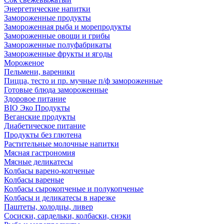
Энергетические напитки
Замороженные продукты
Замороженная рыба и морепродукты
Замороженные овощи и грибы
Замороженные полуфабрикаты
Замороженные фрукты и ягоды
Мороженое
Пельмени, вареники
Пицца, тесто и пр. мучные п/ф замороженные
Готовые блюда замороженные
Здоровое питание
BIO Эко Продукты
Веганские продукты
Диабетическое питание
Продукты без глютена
Растительные молочные напитки
Мясная гастрономия
Мясные деликатесы
Колбасы варено-копченые
Колбасы вареные
Колбасы сырокопченые и полукопченые
Колбасы и деликатесы в нарезке
Паштеты, холодцы, ливер
Сосиски, сардельки, колбаски, снэки