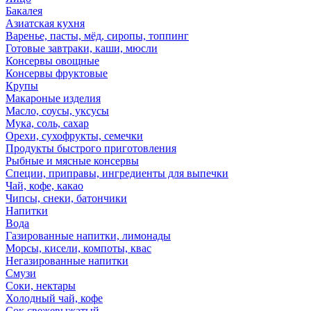
Бакалея
Азиатская кухня
Варенье, пасты, мёд, сиропы, топпинг
Готовые завтраки, каши, мюсли
Консервы овощные
Консервы фруктовые
Крупы
Макароные изделия
Масло, соусы, уксусы
Мука, соль, сахар
Орехи, сухофрукты, семечки
Продукты быстрого приготовления
Рыбные и мясные консервы
Специи, приправы, ингредиенты для выпечки
Чай, кофе, какао
Чипсы, снеки, батончики
Напитки
Вода
Газированные напитки, лимонады
Морсы, кисели, компоты, квас
Негазированные напитки
Смузи
Соки, нектары
Холодный чай, кофе
Сок свежевыжатый