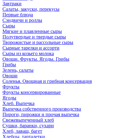
Завтраки
Салаты, закуски, перекусы
Первые блюда
Сэндвичи и роллы
Сыры
Мягкие и плавленные сыры
Полутвердые и твердые сыры
Творожистые и рассольные сыры
Сырные тарелки и ассорти
Сыры из козьего молока
Овощи. Фрукты. Ягоды. Грибы
Грибы
Зелень, салаты
Овощи
Соленья. Овощная и грибная консервация
Фрукты
Фрукты консервированные
Ягоды
Хлеб. Выпечка
Выпечка собственного производства
Пироги, пирожки и прочая выпечка
Свежевыпеченный хлеб
Сушки, баранки, сухари
Хлеб, лаваш, багет
Хлебцы, тарталетки