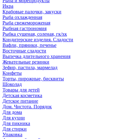
Рыба и морепродукты
Икра
Крабовые палочки, закуски
Рыба охлажденная
Рыба свежемороженая
Рыбная гастрономия
Рыбка сушеная, соленая, гк/хк
Кондитерские изделия. Сладости
Вафли, пряники, печенье
Восточные сладости
Выпечка длительного хранения
Жевательные резинки
Зефир, пастила, мармелад
Конфеты
Торты, пирожные, бисквиты
Шоколад
Товары для детей
Детская косметика
Детское питание
Дом. Чистота. Порядок
Для дома
Для кухни
Для пикника
Для стирки
Упаковка