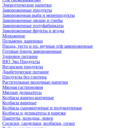
Энергетические напитки
Замороженные продукты
Замороженная рыба и морепродукты
Замороженные овощи и грибы
Замороженные полуфабрикаты
Замороженные фрукты и ягоды
Мороженое
Пельмени, вареники
Пицца, тесто и пр. мучные п/ф замороженные
Готовые блюда замороженные
Здоровое питание
BIO Эко Продукты
Веганские продукты
Диабетическое питание
Продукты без глютена
Растительные молочные напитки
Мясная гастрономия
Мясные деликатесы
Колбасы варено-копченые
Колбасы вареные
Колбасы сырокопченые и полукопченые
Колбасы и деликатесы в нарезке
Паштеты, холодцы, ливер
Сосиски, сардельки, колбаски, снэки