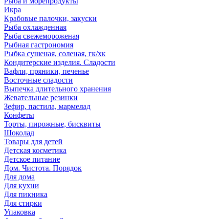
Рыба и морепродукты
Икра
Крабовые палочки, закуски
Рыба охлажденная
Рыба свежемороженая
Рыбная гастрономия
Рыбка сушеная, соленая, гк/хк
Кондитерские изделия. Сладости
Вафли, пряники, печенье
Восточные сладости
Выпечка длительного хранения
Жевательные резинки
Зефир, пастила, мармелад
Конфеты
Торты, пирожные, бисквиты
Шоколад
Товары для детей
Детская косметика
Детское питание
Дом. Чистота. Порядок
Для дома
Для кухни
Для пикника
Для стирки
Упаковка