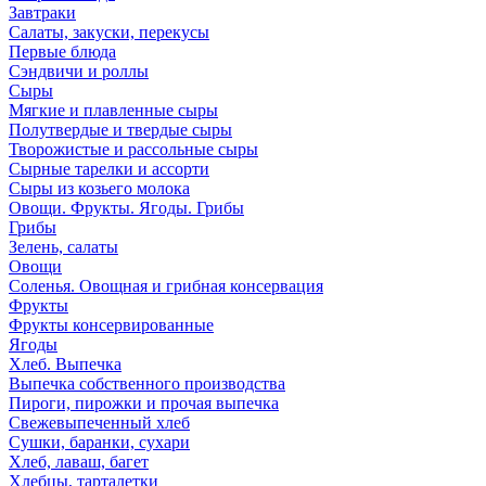
Завтраки
Салаты, закуски, перекусы
Первые блюда
Сэндвичи и роллы
Сыры
Мягкие и плавленные сыры
Полутвердые и твердые сыры
Творожистые и рассольные сыры
Сырные тарелки и ассорти
Сыры из козьего молока
Овощи. Фрукты. Ягоды. Грибы
Грибы
Зелень, салаты
Овощи
Соленья. Овощная и грибная консервация
Фрукты
Фрукты консервированные
Ягоды
Хлеб. Выпечка
Выпечка собственного производства
Пироги, пирожки и прочая выпечка
Свежевыпеченный хлеб
Сушки, баранки, сухари
Хлеб, лаваш, багет
Хлебцы, тарталетки