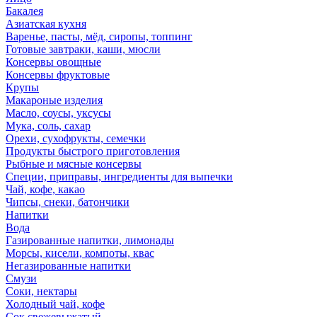
Бакалея
Азиатская кухня
Варенье, пасты, мёд, сиропы, топпинг
Готовые завтраки, каши, мюсли
Консервы овощные
Консервы фруктовые
Крупы
Макароные изделия
Масло, соусы, уксусы
Мука, соль, сахар
Орехи, сухофрукты, семечки
Продукты быстрого приготовления
Рыбные и мясные консервы
Специи, приправы, ингредиенты для выпечки
Чай, кофе, какао
Чипсы, снеки, батончики
Напитки
Вода
Газированные напитки, лимонады
Морсы, кисели, компоты, квас
Негазированные напитки
Смузи
Соки, нектары
Холодный чай, кофе
Сок свежевыжатый