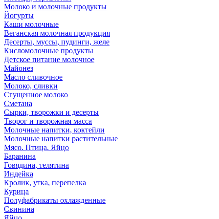
Молоко и молочные продукты
Йогурты
Каши молочные
Веганская молочная продукция
Десерты, муссы, пудинги, желе
Кисломолочные продукты
Детское питание молочное
Майонез
Масло сливочное
Молоко, сливки
Сгущенное молоко
Сметана
Сырки, творожки и десерты
Творог и творожная масса
Молочные напитки, коктейли
Молочные напитки растительные
Мясо. Птица. Яйцо
Баранина
Говядина, телятина
Индейка
Кролик, утка, перепелка
Курица
Полуфабрикаты охлажденные
Свинина
Яйцо